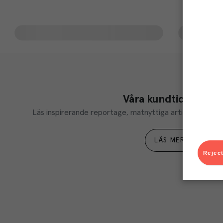
Våra kundtidningar
Läs inspirerande reportage, matnyttiga artiklar och ta d
LÄS MER
Reject