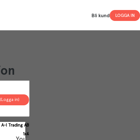
Bli kund
LOGGA IN
ifon
(Logga in)
A-l Trading AB
1x4
Your