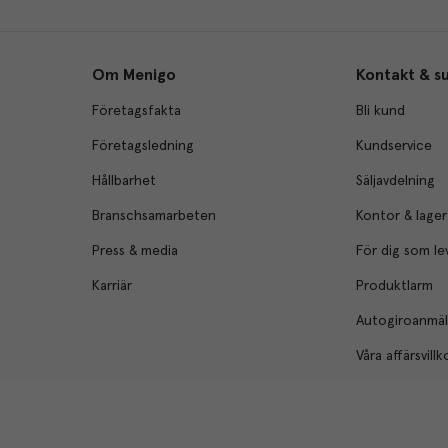
Om Menigo
Kontakt & s
Företagsfakta
Bli kund
Företagsledning
Kundservice
Hållbarhet
Säljavdelning
Branschsamarbeten
Kontor & lager
Press & media
För dig som le
Karriär
Produktlarm
Autogiroanmä
Våra affärsvillk