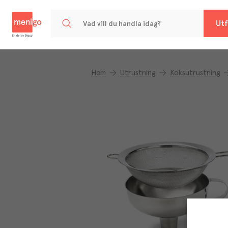
Menigo
Utf
Hem
Utrustning
Köksutrustning