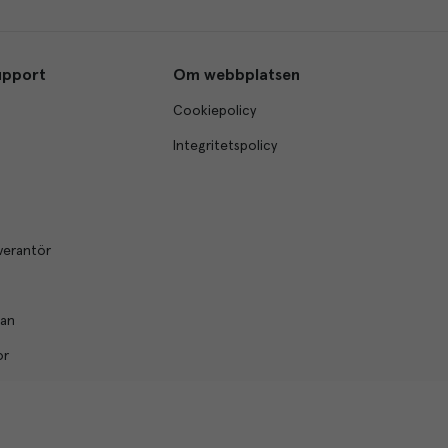
upport
Om webbplatsen
Cookiepolicy
Integritetspolicy
verantör
lan
or