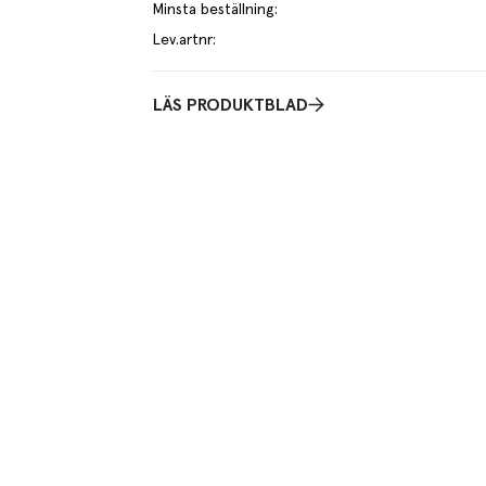
Minsta beställning
:
Lev.artnr
:
LÄS PRODUKTBLAD
etet är perfekt att använda tillsammans med en sifon
oppor som du vill använda i sifonen. Både silen och
åda tål maskindisk.