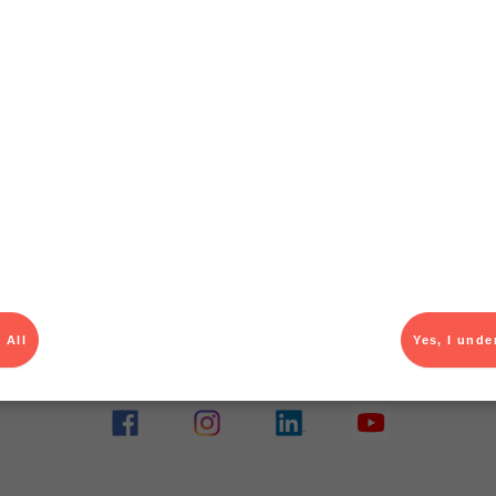
T
el av aktuella kampanjer.
Du som är Menigo-kun
 All
Yes, I unde