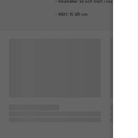
- Innehåller: Sil och tratt i rostfritt stål.
- Mått: 15 (Ø) cm.