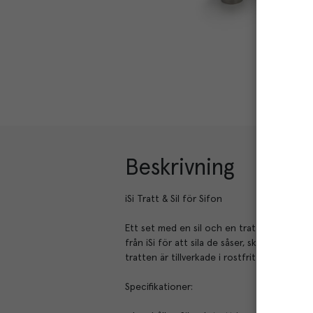
Beskrivning
iSi Tratt & Sil för Sifon
Ett set med en sil och en tratt från iSi. S
från iSi för att sila de såser, skum eller s
tratten är tillverkade i rostfritt stål och b
Specifikationer: