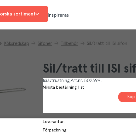
orska sortiment
Inspireras
Köksredskap
Sifoner
Tillbehör
Sil/tratt till ISI sifon
Sil/tratt till ISI s
Isi
Utrustning
Art.nr.
502399
Minsta beställning
1
st
Köp 
Leverantör
:
Förpackning
: