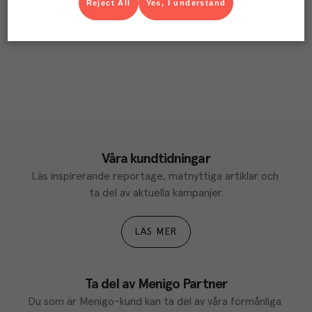
Reject All
Yes, I understand
Våra kundtidningar
Läs inspirerande reportage, matnyttiga artiklar och 
ta del av aktuella kampanjer.
LÄS MER
Ta del av Menigo Partner
Du som är Menigo-kund kan ta del av våra förmånliga 