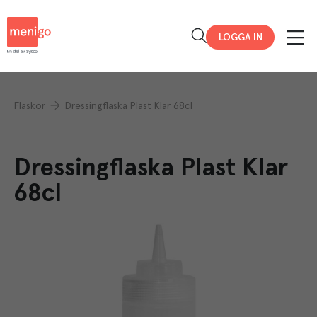
Menigo
LOGGA IN
Flaskor
Dressingflaska Plast Klar 68cl
Dressingflaska Plast Klar
68cl