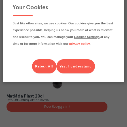
Your Cookies
Matlåda med Lock Plast Liten 40cl 6-pack
Amuse Pro
Utrustning
Art.nr.
512649
Köp (Logga in)
Just like other sites, we use cookies. Our cookies give you the best
experience possible, helping us show you more of what is relevant
and useful to you. You can manage your
Cookies Settings
at any
time or for more information visit our
privacy policy
.
Reject All
Yes, I understand
Matlåda Plast 20cl
DPB
Utrustning
Art.nr.
512657
Köp (Logga in)