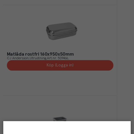
Matlåda rostfri 160x950x50mm
CJ Andersson
Utrustning
Art.nr.
509466
Köp (Logga in)