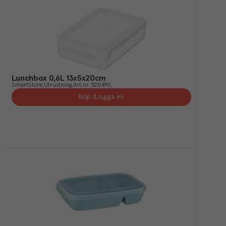
Lunchbox 0,6L 13x5x20cm
SmartStore
Utrustning
Art.nr.
520490
Köp (Logga in)