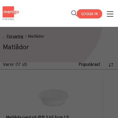
Menigo
LOGGA IN
Förvaring
Matlådor
Matlådor
Varor (17 st)
Populärast
Matlåda rund vit Ø19,5 h5,5cm 1,1l