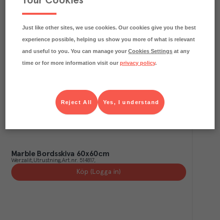
Your Cookies
Marble Bordsskiva Ø60cm
Werzalit
Utrustning
Art.nr.
514816
Köp (Logga in)
Just like other sites, we use cookies. Our cookies give you the best
experience possible, helping us show you more of what is relevant
and useful to you. You can manage your
Cookies Settings
at any
time or for more information visit our
privacy policy
.
Reject All
Yes, I understand
Marble Bordsskiva 60x60cm
Werzalit
Utrustning
Art.nr.
514817
Köp (Logga in)