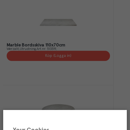
Marble Bordsskiva 110x70cm
Werzalit
Utrustning
Art.nr.
513519
Köp (Logga in)