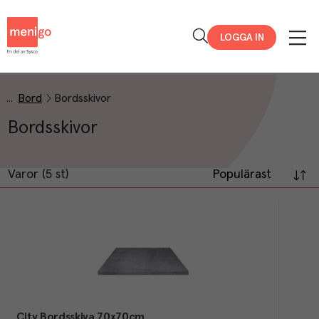
Menigo
LOGGA IN
Bord
Bordsskivor
Bordsskivor
Varor (5 st)
Populärast
City Bordsskiva 70x70cm