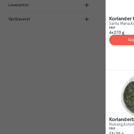
Santa Maria
(
2
)
Leverantör
Kockens
(
2
)
Koriander 
Växtbaserat
Santa Maria AB
(
2
)
Risberg
(
1
)
Santa Maria
K
Culinar Sverige AB
(
2
)
FRP
6x270 g
Vegan
(
2
)
Werners Gourmetservice AB
(
1
)
Kö
Vegetarisk
(
2
)
Koriander
Risberg
Kolon
FRP
12x20 g