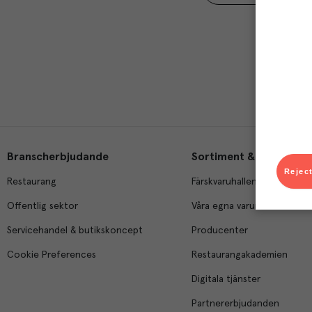
Branscherbjudande
Sortiment & tjänster
Reject
Restaurang
Färskvaruhallen
Offentlig sektor
Våra egna varumärken
Servicehandel & butikskoncept
Producenter
Cookie Preferences
Restaurangakademien
Digitala tjänster
Partnererbjudanden