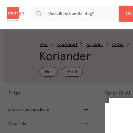
Menigo
Utf
Mat
Skafferiet
Kryddor
Örter
Koriander
Hel
Mald
Filter
Varor (5 st)
Bransch och matkultur
Varumärke
Asien