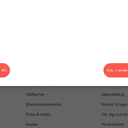
Om Menigo
Kontakt & s
 All
Yes, I unde
Företagsfakta
Bli kund
Företagsledning
Kundservice
Hållbarhet
Säljavdelning
Branschsamarbeten
Kontor & lager
Press & media
För dig som le
Karriär
Produktlarm