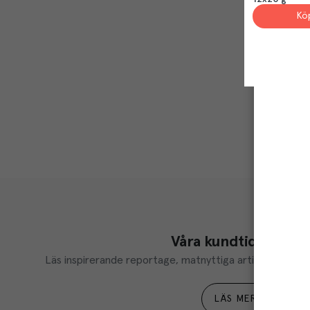
Kö
Våra kundtidningar
Läs inspirerande reportage, matnyttiga artiklar och ta d
LÄS MER