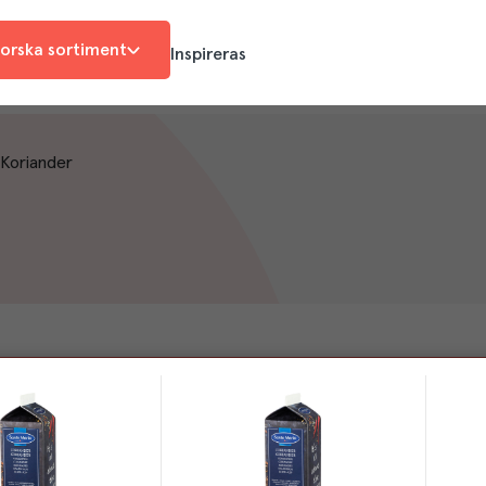
orska sortiment
Inspireras
Koriander