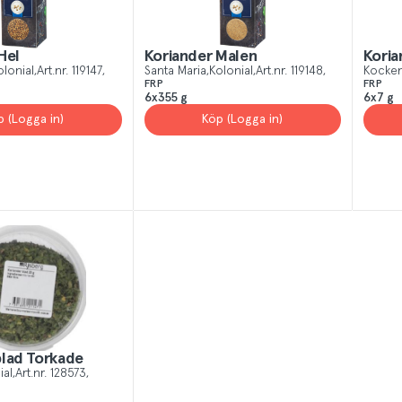
Hel
Koriander Malen
Koria
olonial
Art.nr.
119147
Santa Maria
Kolonial
Art.nr.
119148
Kocke
FRP
FRP
6x355 g
6x7 g
p (Logga in)
Köp (Logga in)
blad Torkade
ial
Art.nr.
128573