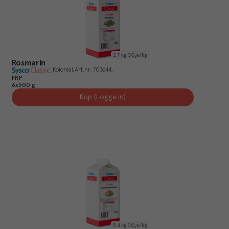
2.7
kg CO₂e/kg
Rosmarin
Kolonial
Art.nr.
703644
FRP
6x500 g
Köp (Logga in)
5.4
kg CO₂e/kg