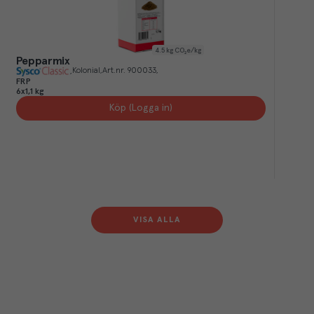
4.5
kg CO₂e/kg
Pepparmix
Kolonial
Art.nr.
900033
FRP
6x1,1 kg
Köp (Logga in)
VISA ALLA