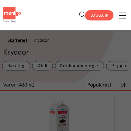
Menigo
LOGGA IN
Skafferiet
Kryddor
Kryddor
Bakning
Chili
Kryddblandningar
Peppar
Varor (463 st)
Populärast