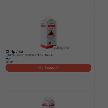
5.3
kg CO₂e/kg
Chilipulver
Kolonial
Art.nr.
703615
FRP
6x1 kg
Köp (Logga in)