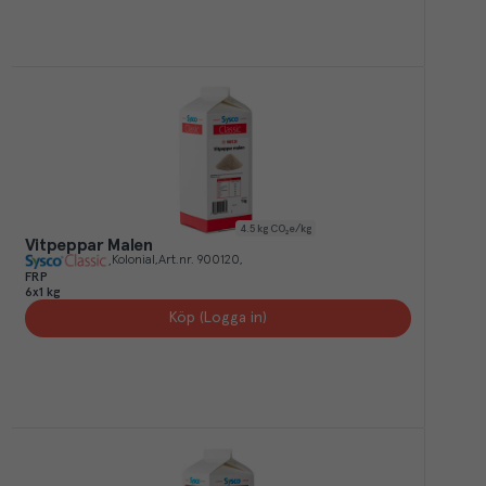
4.5
kg CO₂e/kg
Vitpeppar Malen
Kolonial
Art.nr.
900120
FRP
6x1 kg
Köp (Logga in)