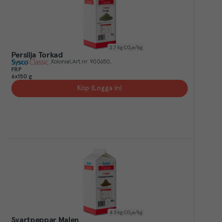
2.7
kg CO₂e/kg
Persilja Torkad
Kolonial
Art.nr.
900650
FRP
6x150 g
Köp (Logga in)
4.5
kg CO₂e/kg
Svartpeppar Malen