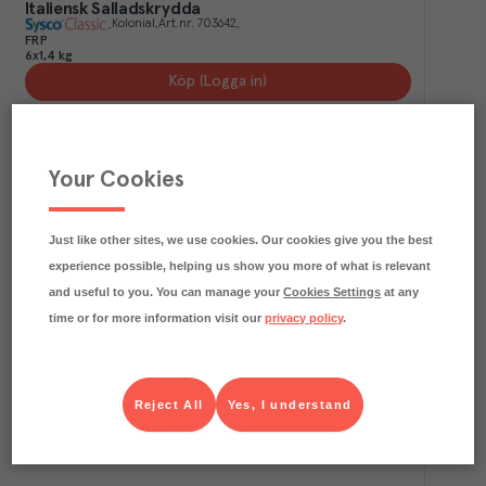
Italiensk Salladskrydda
Kolonial
Art.nr.
703642
FRP
6x1,4 kg
Köp (Logga in)
Your Cookies
Just like other sites, we use cookies. Our cookies give you the best
experience possible, helping us show you more of what is relevant
and useful to you. You can manage your
Cookies Settings
at any
time or for more information visit our
privacy policy
.
0.9
kg CO₂e/kg
Spiskummin Mald
Kolonial
Art.nr.
126374
FRP
Reject All
Yes, I understand
6x430 g
Köp (Logga in)