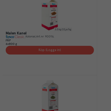
5.5
kg CO₂e/kg
Malen Kanel
Kolonial
Art.nr.
900116
FRP
6x800 g
Köp (Logga in)