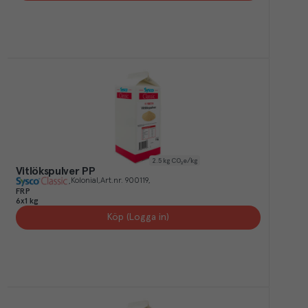
2.5
kg CO₂e/kg
Vitlökspulver PP
Kolonial
Art.nr.
900119
FRP
6x1 kg
Köp (Logga in)