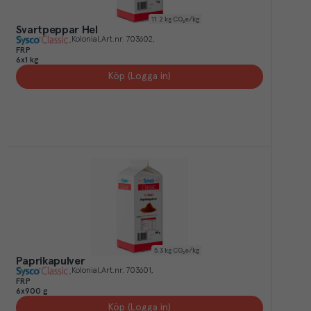
11.2
kg CO₂e/kg
Svartpeppar Hel
Kolonial
Art.nr.
703602
FRP
6x1 kg
Köp (Logga in)
5.3
kg CO₂e/kg
Paprikapulver
Kolonial
Art.nr.
703601
FRP
6x900 g
Köp (Logga in)