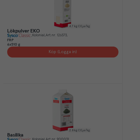
4.7
kg CO₂e/kg
Lökpulver EKO
Kolonial
Art.nr.
126373
FRP
6x510 g
Köp (Logga in)
2.8
kg CO₂e/kg
Basilika
Kolonial
Art.nr.
900031