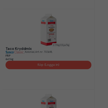
2.9
kg CO₂e/kg
Taco Kryddmix
Kolonial
Art.nr.
703618
FRP
6x1 kg
Köp (Logga in)