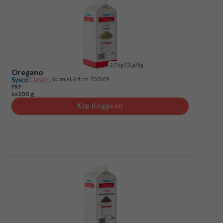
2.7
kg CO₂e/kg
Oregano
Kolonial
Art.nr.
703609
FRP
6x200 g
Köp (Logga in)