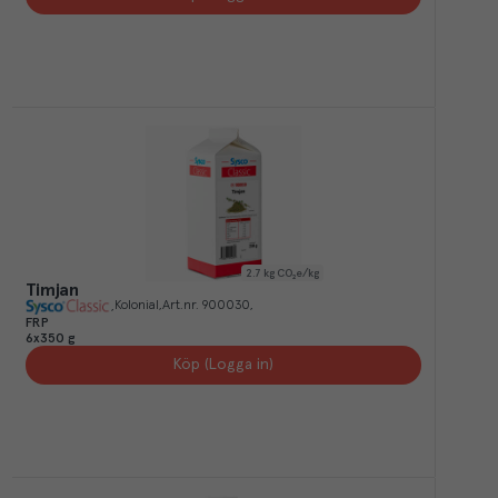
2.7
kg CO₂e/kg
Timjan
Kolonial
Art.nr.
900030
FRP
6x350 g
Köp (Logga in)