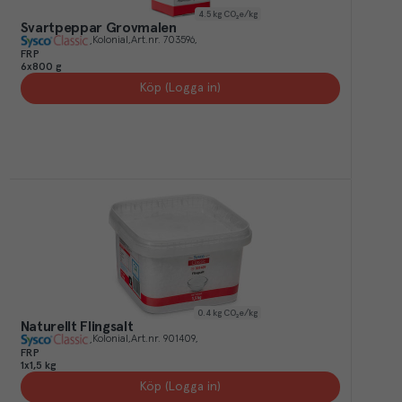
4.5
kg CO₂e/kg
Svartpeppar Grovmalen
Kolonial
Art.nr.
703596
FRP
6x800 g
Köp (Logga in)
0.4
kg CO₂e/kg
Naturellt Flingsalt
Kolonial
Art.nr.
901409
FRP
1x1,5 kg
Köp (Logga in)