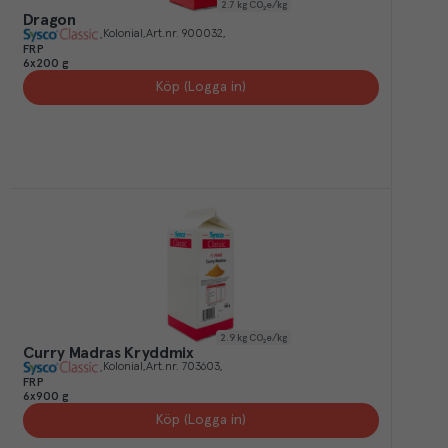
2.7
kg CO₂e/kg
Dragon
Kolonial
Art.nr.
900032
FRP
6x200 g
Köp (Logga in)
2.9
kg CO₂e/kg
Curry Madras Kryddmix
Kolonial
Art.nr.
703603
FRP
6x900 g
Köp (Logga in)