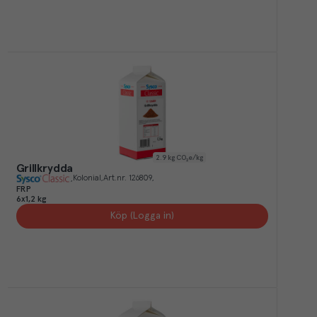
2.9
kg CO₂e/kg
Grillkrydda
Kolonial
Art.nr.
126809
FRP
6x1,2 kg
Köp (Logga in)