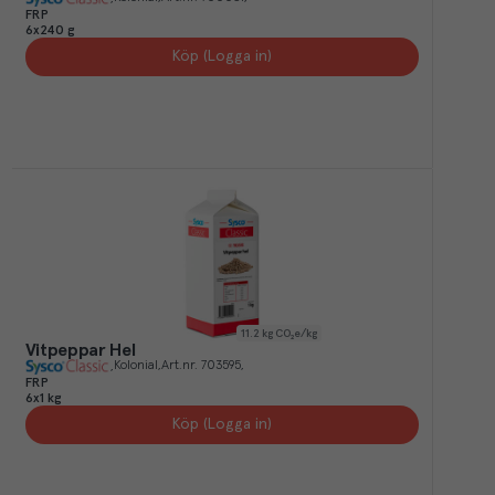
FRP
6x240 g
Köp (Logga in)
11.2
kg CO₂e/kg
Vitpeppar Hel
Kolonial
Art.nr.
703595
FRP
6x1 kg
Köp (Logga in)