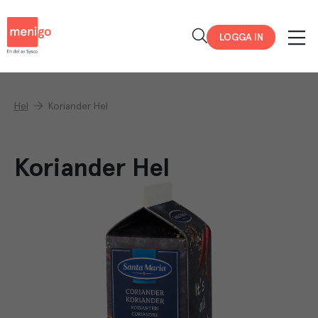
Menigo
LOGGA IN
Hel
Koriander Hel
Koriander Hel