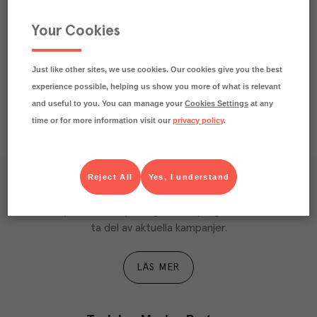
Märkningar
Your Cookies
Näringsdeklaration
Just like other sites, we use cookies. Our cookies give you the best
experience possible, helping us show you more of what is relevant
and useful to you. You can manage your
Cookies Settings
at any
time or for more information visit our
privacy policy
.
Reject All
Yes, I understand
Våra kundtidningar
Läs inspirerande reportage, matnyttiga artiklar och 
ta del av aktuella kampanjer.
LÄS MER