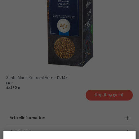
Santa Maria
Kolonial
Art.nr.
119147
FRP
6x270 g
Köp (Logga in)
Artikelinformation
Beskrivning