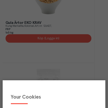
Gula Ärtor EKO KRAV
Kung Markatta
Kolonial
Art.nr.
126427
FRP
1x5 kg
Köp (Logga in)
Your Cookies
Vreta Gulärt KRAV
Nordisk Råvara
Kolonial
Art.nr.
122130