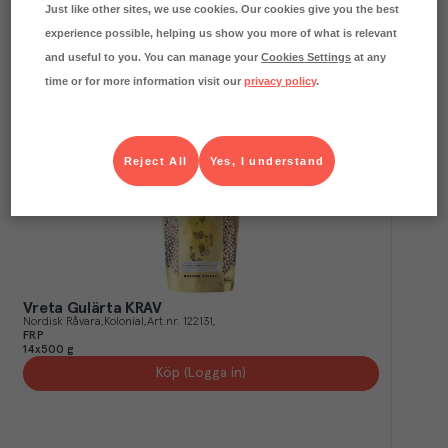
FRP
Just like other sites, we use cookies. Our cookies give you the best
4x2,5 kg
experience possible, helping us show you more of what is relevant
Köp (Logga in)
and useful to you. You can manage your
Cookies Settings
at any
time or for more information visit our
privacy policy
.
Reject All
Yes, I understand
Vreta Gulärta KRAV
Nordisk Råvara
Kolonial
Art.nr.
122131
FRP
14x500 g
Köp (Logga in)