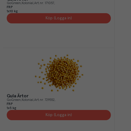
GoGreen
Kolonial
Art.nr.
171057
FRP
1x10 kg
Köp (Logga in)
Gula Ärtor
GoGreen
Kolonial
Art.nr.
729552
FRP
1x5 kg
Köp (Logga in)