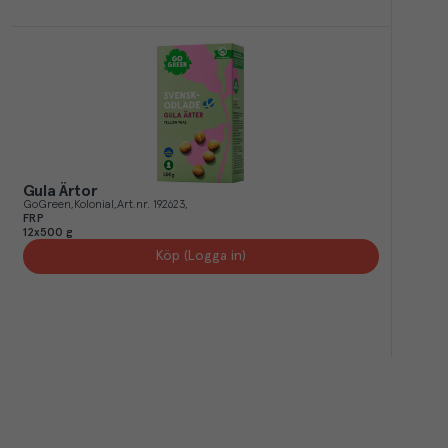
Gula Ärtor
GoGreen
Kolonial
Art.nr.
192623
FRP
12x500 g
Köp (Logga in)