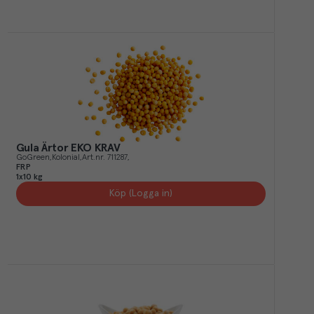
Gula Ärtor EKO KRAV
GoGreen
Kolonial
Art.nr.
711287
FRP
1x10 kg
Köp (Logga in)