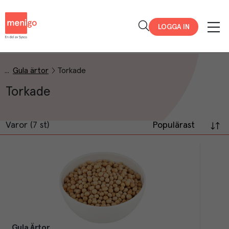
Menigo
LOGGA IN
Gula ärtor
Torkade
Torkade
Varor (7 st)
Populärast
Gula Ärtor