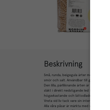
Beskrivning
Små, runda, beigegula ärter med intensivt ä
smör och salt. Användbar till grytor, soppo
Den lilla, pärlliknande ärten är en viktig de
släkt i direkt nedstigande led från äldre sv
högavkastande och lättodlade sorter försva
Vreta vid liv tack vare sin intensiva och re
Alla våra påsar är märkta med vem som odlat, 