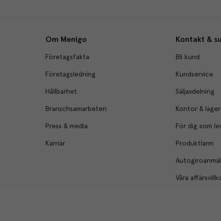
Om Menigo
Kontakt & s
Företagsfakta
Bli kund
Företagsledning
Kundservice
Hållbarhet
Säljavdelning
Branschsamarbeten
Kontor & lager
Press & media
För dig som le
Karriär
Produktlarm
Autogiroanmä
Våra affärsvillk