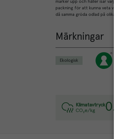
märker upp och håller isär varje skörd gen
packning för att kunna veta var och hur va
då samma gröda odlad på olika jordar får ol
Märkningar
Ekologisk
0.3
kg
Va
Klimatavtryck
CO₂e/kg
Lä