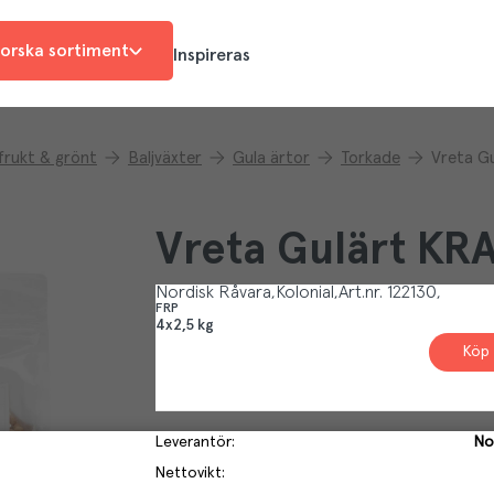
orska sortiment
Inspireras
 frukt & grönt
Baljväxter
Gula ärtor
Torkade
Vreta G
Vreta Gulärt KR
Nordisk Råvara
Kolonial
Art.nr.
122130
FRP
4x2,5 kg
Köp 
Leverantör
:
No
Nettovikt
: