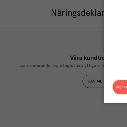
Näringsdeklaration
Våra kundtidningar
Läs inspirerande reportage, matnyttiga artiklar och ta d
LÄS MER
Reject