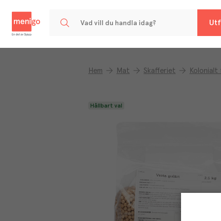
Menigo
Utf
Hem
Mat
Skafferiet
Kolonialt
Hållbart val