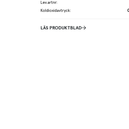
Lev.artnr
:
Koldioxidavtryck
:
LÄS PRODUKTBLAD
rtig smak. Vreta gulärt är mycket god i sig själv med
r, krämer och eleganta anrättningar.
l i klassisk svensk husmanskost. Vreta är unik i att vara
enska lantsorter. I konkurrens av andra
nn den från åkrarna. Öländska ärtodlare har hållit
na smak.
vilken gård, i vilken jord och på vilket sätt. Vi