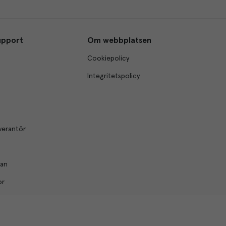
upport
Om webbplatsen
Cookiepolicy
Integritetspolicy
verantör
lan
or