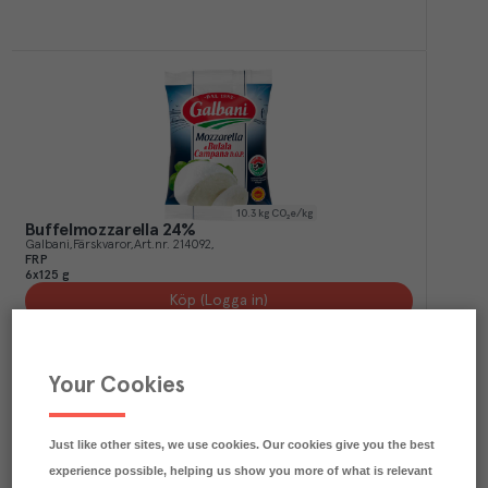
10.3
kg CO₂e/kg
Buffelmozzarella 24%
Galbani
Färskvaror
Art.nr.
214092
FRP
6x125 g
Köp (Logga in)
Your Cookies
Just like other sites, we use cookies. Our cookies give you the best
experience possible, helping us show you more of what is relevant