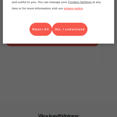
and useful to you. You can manage your
Cookies Settings
at any
time or for more information visit our
privacy policy
.
10.3
kg CO₂e/kg
Burrata Mini 23%
Galbani
Färskvaror
Art.nr.
217668
Reject All
Yes, I understand
FRP
6x6x30 g
Köp (Logga in)
Våra kundtidningar