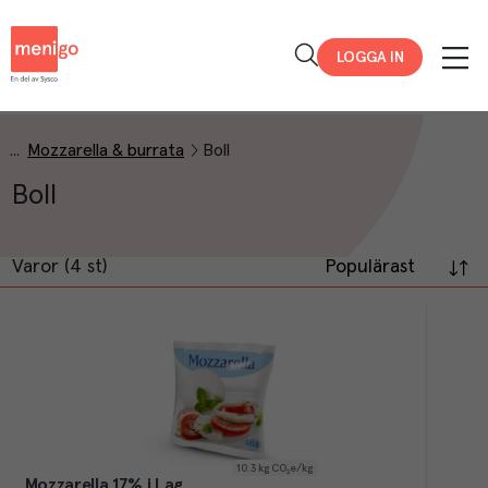
Menigo
LOGGA IN
Mozzarella & burrata
Boll
Boll
Varor (4 st)
Populärast
10.3
kg CO₂e/kg
Mozzarella 17% i Lag