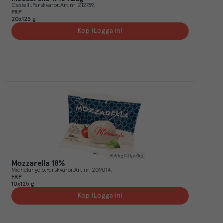
Castelli
Färskvaror
Art.nr.
212789
FRP
20x125 g
Köp (Logga in)
8.6
kg CO₂e/kg
Mozzarella 18%
Michelangelo
Färskvaror
Art.nr.
209014
FRP
10x125 g
Köp (Logga in)