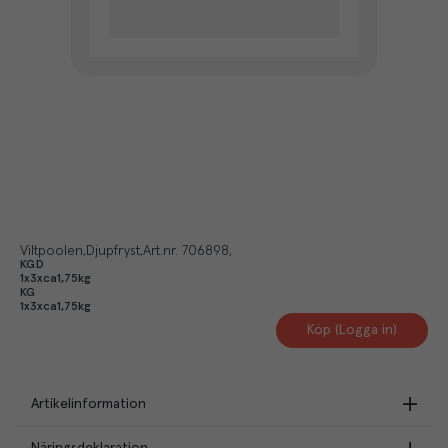
Viltpoolen
Djupfryst
Art.nr.
706898
KGD
1x3xca1,75kg
KG
1x3xca1,75kg
Köp (Logga in)
Artikelinformation