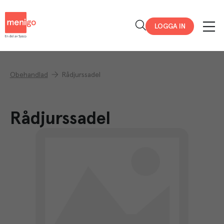
Menigo
LOGGA IN
Obehandlad
Rådjurssadel
Rådjurssadel