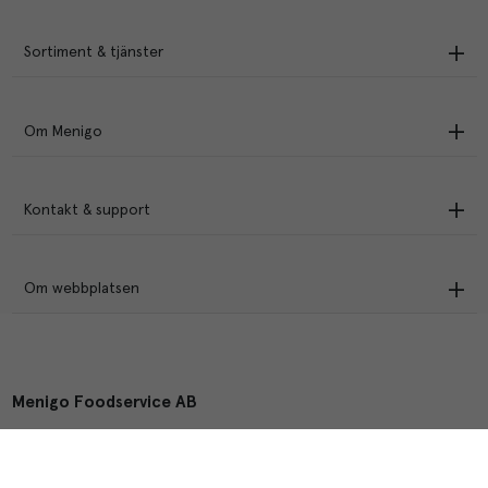
Sortiment & tjänster
Om Menigo
Kontakt & support
Om webbplatsen
Menigo Foodservice AB
Box 1120, 721 28 Västerås