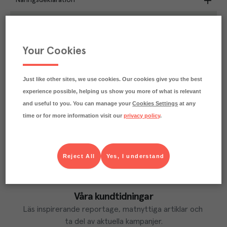
Näringsdeklaration
0.6
kg
Klimatavtryck
CO₂e/kg
Varje kilo av varan påverkar klimatet motsvarande
Your Cookies
utsläppen av 0.6 kg koldioxid.
Läs mer om hur vi beräknar klimatavtryck
Just like other sites, we use cookies. Our cookies give you the best
experience possible, helping us show you more of what is relevant
and useful to you. You can manage your
Cookies Settings
at any
time or for more information visit our
privacy policy
.
Reject All
Yes, I understand
Våra kundtidningar
Läs inspirerande reportage, matnyttiga artiklar och 
ta del av aktuella kampanjer.