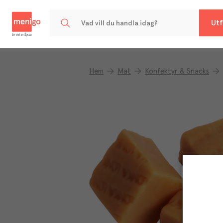
Menigo
Utf
Hem
Mat
Konfektyr & Snacks