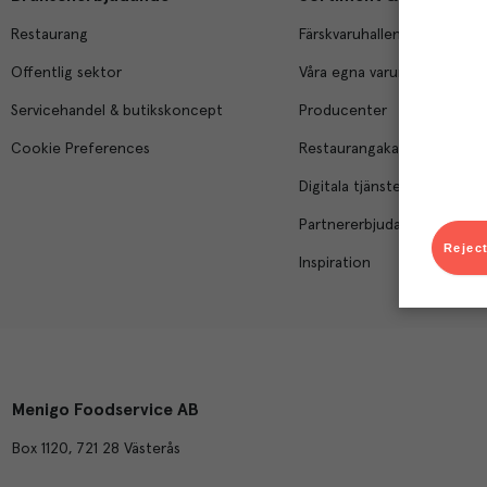
Restaurang
Färskvaruhallen
Offentlig sektor
Våra egna varumärken
Servicehandel & butikskoncept
Producenter
Cookie Preferences
Restaurangakademien
Digitala tjänster
Partnererbjudanden
Reject
Inspiration
Menigo Foodservice AB
Box 1120, 721 28 Västerås