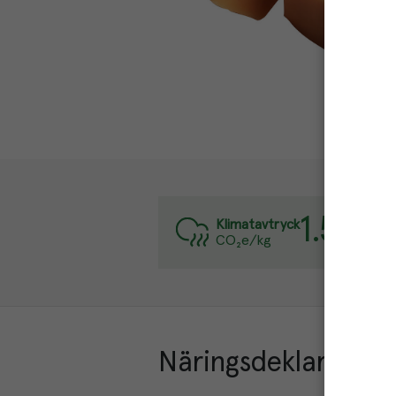
1.5
kg
Varj
Klimatavtryck
CO₂e/kg
Läs 
Näringsdeklaration