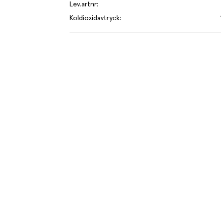
Lev.artnr
:
Koldioxidavtryck
:
e kilo av varan påverkar klimatet motsvarande utsläppen av 1.5 kg 
mer om hur vi beräknar klimatavtryck