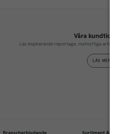
Våra kundtidningar
Läs inspirerande reportage, matnyttiga artiklar och ta d
LÄS MER
Branscherbjudande
Sortiment & tjänster