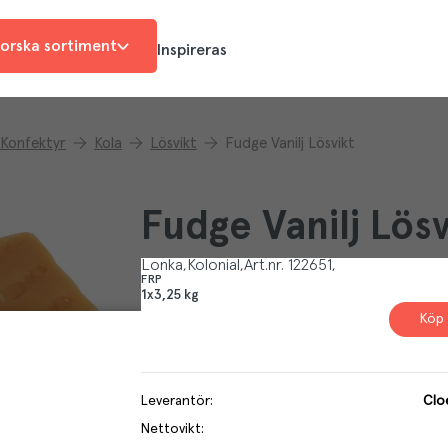
orska sortiment
Inspireras
Konfektyr
Kola
Lösvikt
Fudge Vanilj Lösvikt
Fudge Vanilj Lösv
Lonka
Kolonial
Art.nr.
122651
FRP
1x3,25 kg
Köp 
Leverantör
:
Clo
Nettovikt
: