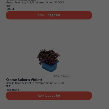
Menigo frukt & grönt
Färskvaror
Art.nr.
305085
FRP
1x18 st
Köp (Logga in)
0.1
kg CO₂e/kg
Krasse Sakura Violett
Menigo frukt & grönt
Färskvaror
Art.nr.
302708
FRP
16xca50 g
Köp (Logga in)