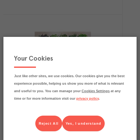
Your Cookies
0.1
kg CO₂e/kg
Krassemix i Box Mimis
Menigo frukt & grönt
Färskvaror
Art.nr.
305051
FRP
Just like other sites, we use cookies. Our cookies give you the best
1x1 kg
experience possible, helping us show you more of what is relevant
Köp (Logga in)
and useful to you. You can manage your
Cookies Settings
at any
time or for more information visit our
privacy policy
.
Reject All
Yes, I understand