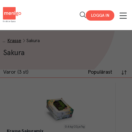
Menigo
LOGGA IN
Krasse
Sakura
Sakura
Varor (3 st)
Populärast
0.6
kg CO₂e/kg
Krasse Sakuramix