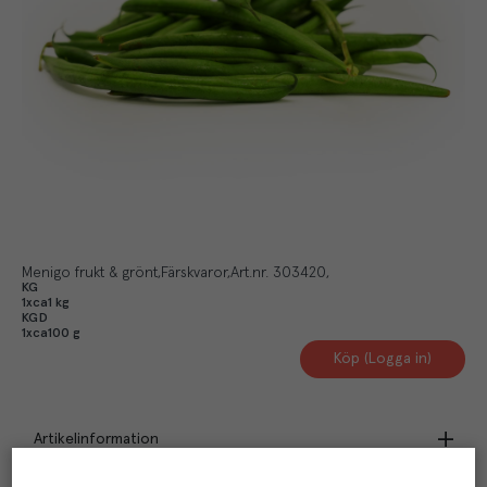
Menigo frukt & grönt
Färskvaror
Art.nr.
303420
KG
1xca1 kg
KGD
1xca100 g
Köp (Logga in)
Artikelinformation