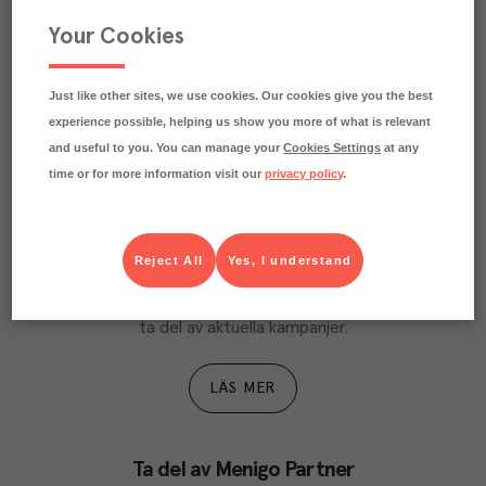
Beskrivning
Your Cookies
Näringsdeklaration
Just like other sites, we use cookies. Our cookies give you the best
experience possible, helping us show you more of what is relevant
and useful to you. You can manage your
Cookies Settings
at any
time or for more information visit our
privacy policy
.
Reject All
Yes, I understand
Våra kundtidningar
Läs inspirerande reportage, matnyttiga artiklar och 
ta del av aktuella kampanjer.
LÄS MER
Ta del av Menigo Partner