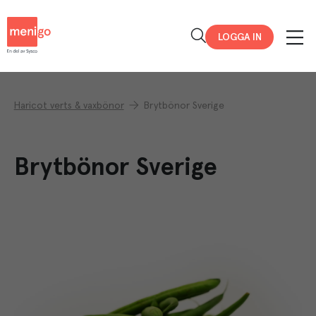
Menigo
LOGGA IN
Haricot verts & vaxbönor
Brytbönor Sverige
Brytbönor Sverige