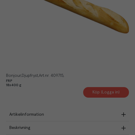
Bonjour
Djupfryst
Art.nr.
409715
FRP
18x400 g
Köp (Logga in)
Artikelinformation
Beskrivning