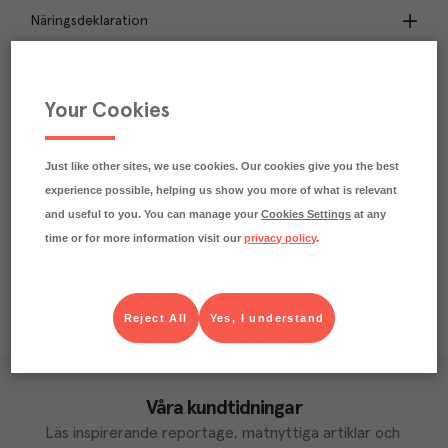
Näringsdeklaration
6.8
kg
Klimatavtryck
CO₂e/kg
Your Cookies
Varje kilo av varan påverkar klimatet motsvarande
utsläppen av 6.8 kg koldioxid.
Läs mer om hur vi beräknar klimatavtryck
Just like other sites, we use cookies. Our cookies give you the best
experience possible, helping us show you more of what is relevant
and useful to you. You can manage your
Cookies Settings
at any
time or for more information visit our
privacy policy
.
Reject All
Yes, I understand
Våra kundtidningar
Läs inspirerande reportage, matnyttiga artiklar och 