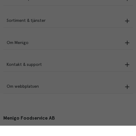
Sortiment & tjänster
Om Menigo
Kontakt & support
Om webbplatsen
Menigo Foodservice AB
Box 1120, 721 28 Västerås