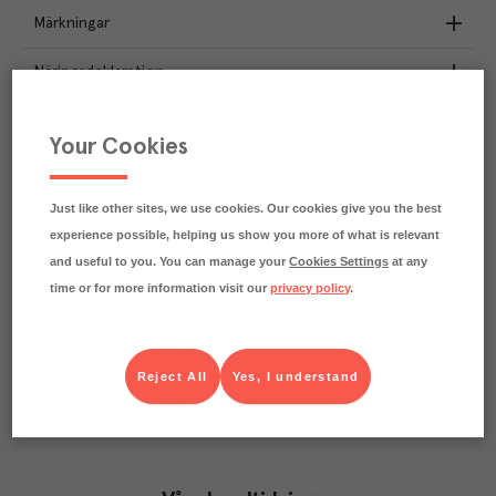
Märkningar
Näringsdeklaration
1.5
kg
Klimatavtryck
Your Cookies
CO₂e/kg
Varje kilo av varan påverkar klimatet motsvarande
utsläppen av 1.5 kg koldioxid.
Just like other sites, we use cookies. Our cookies give you the best
Läs mer om hur vi beräknar klimatavtryck
experience possible, helping us show you more of what is relevant
and useful to you. You can manage your
Cookies Settings
at any
time or for more information visit our
privacy policy
.
Reject All
Yes, I understand