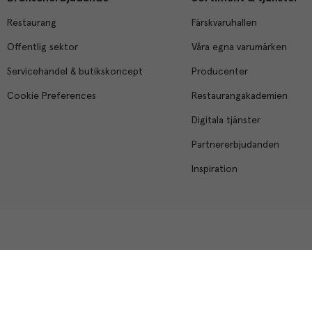
Restaurang
Färskvaruhallen
Offentlig sektor
Våra egna varumärken
Servicehandel & butikskoncept
Producenter
Cookie Preferences
Restaurangakademien
Digitala tjänster
Partnererbjudanden
Inspiration
Menigo Foodservice AB
Box 1120, 721 28 Västerås