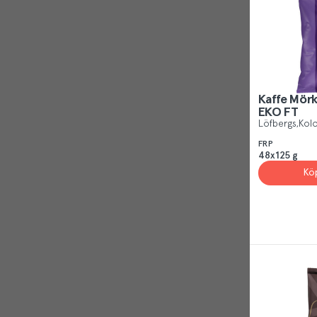
Reject
Kaffe Mör
EKO FT
Löfbergs
Kolo
FRP
48x125 g
Kö