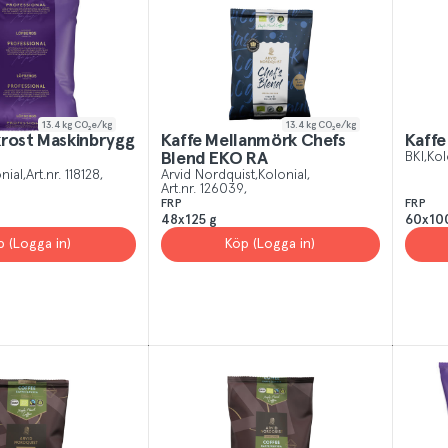
 All
Yes, I unde
13.4
kg CO₂e/kg
13.4
kg CO₂e/kg
krost Maskinbrygg
Kaffe Mellanmörk Chefs
Kaffe
Blend EKO RA
BKI
Kol
nial
Art.nr.
118128
Arvid Nordquist
Kolonial
Art.nr.
126039
FRP
FRP
48x125 g
60x10
p (Logga in)
Köp (Logga in)