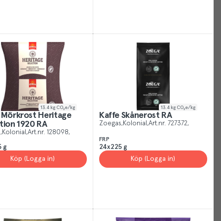
You
can
manage
your
Cookies
Settings
at
any
time
13.4
kg CO₂e/kg
13.4
kg CO₂e/kg
 Mörkrost Heritage
Kaffe Skånerost RA
or
tion 1920 RA
Zoegas
Kolonial
Art.nr.
727372
for
a
Kolonial
Art.nr.
128098
FRP
more
 g
24x225 g
information
Köp (Logga in)
Köp (Logga in)
visit
our
privacy
policy
.