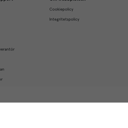
Cookiepolicy
Integritetspolicy
verantör
lan
or
© Menigo 2026
[
esales
]