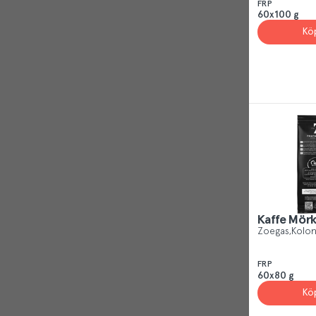
FRP
60x100 g
Kö
Kaffe Mörk
Zoegas
Kolon
FRP
60x80 g
Kö