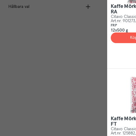
Kaffe Mör
Hållbara val
Menigos egna varor
(
5
)
RA
Citavo Classi
Coffee lounge
(
8
)
Rainforest Alliance
(
49
)
Art.nr.
901273
Arvid Nordquist Hab
(
13
)
Zoegas
(
19
)
FRP
Ekologisk
(
40
)
12x500 g
Zoegas Kaffe AB
(
19
)
Löfbergs
(
27
)
Kö
EU Ekologisk odling
(
33
)
Löfbergs Lila AB
(
27
)
Citavo Classic
(
5
)
Fairtrade/Rättvisemärkt
(
26
)
Menigo
(
5
)
Arvid Nordquist
(
3
)
Kravmärkt
(
17
)
Lindvalls Kaffe AB
(
5
)
BKI
(
5
)
Bki Kaffe AB
(
5
)
Classic
(
2
)
Jacobs Douwe Egberts S.e. AB
(
6
)
Gevalia
(
5
)
Jacobs Douwe Egberts AB
(
3
)
Gevalia Professional
(
4
)
Solera Sweden AB
(
1
)
Lavazza
(
1
)
Lindvalls
(
5
)
Kaffe Mör
FT
Citavo Classi
Art.nr.
125882