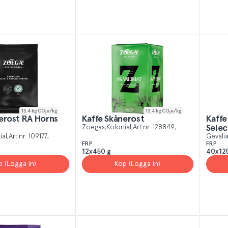
13.4
kg CO₂e/kg
13.4
kg CO₂e/kg
erost RA Horns
Kaffe Skånerost
Kaffe
Zoegas
Kolonial
Art.nr.
128849
Selec
ial
Art.nr.
109177
Gevali
FRP
FRP
12x450 g
40x125
p (Logga in)
Köp (Logga in)