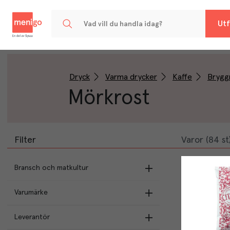
Menigo
Utf
Dryck
Varma drycker
Kaffe
Brygg
Mörkrost
Filter
Varor (84 st
Bransch och matkultur
Varumärke
Butikens val
Leverantör