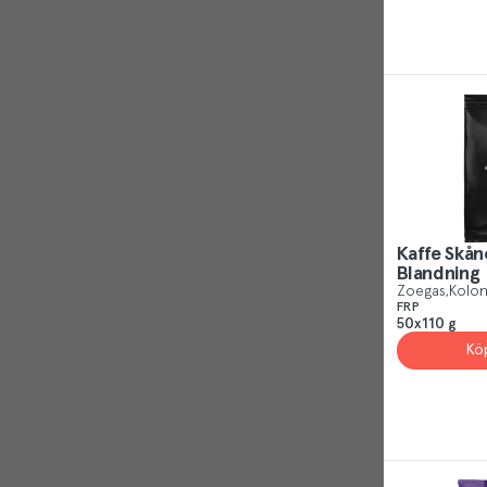
Kaffe Skån
Blandning
Zoegas
Kolon
FRP
50x110 g
Kö