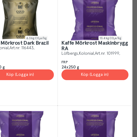
rstand
6.3
kg CO₂e/kg
13.4
kg CO₂e/kg
 Mörkrost Dark Brazil
Kaffe Mörkrost Maskinbrygg
onial
Art.nr.
116443
RA
Löfbergs
Kolonial
Art.nr.
101999
FRP
0 g
24x250 g
Köp (Logga in)
Köp (Logga in)