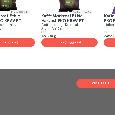
13.4
kg CO₂e/kg
13.4
kg CO₂e/kg
rost Ethic
Kaffe Mörkrost Ethic
Kaffe
KO KRAV FT
Harvest EKO KRAV FT
EKO 
e
Kolonial
Coffee lounge
Kolonial
Löfber
Art.nr.
722162
FRP
FRP
12x500 g
24x25
p (Logga in)
Köp (Logga in)
VISA ALLA