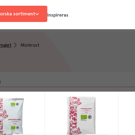
orska sortiment
Inspireras
malet
Mörkrost
)