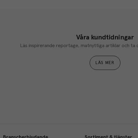
Våra kundtidningar
Läs inspirerande reportage, matnyttiga artiklar och ta d
LÄS MER
Branscherbjudande
Sortiment & tjänster