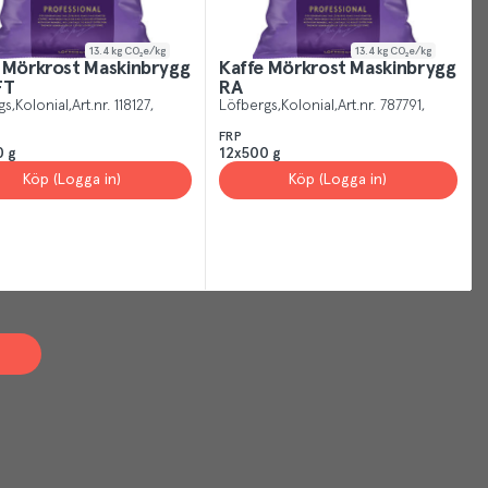
13.4
kg CO₂e/kg
13.4
kg CO₂e/kg
 Mörkrost Maskinbrygg
Kaffe Mörkrost Maskinbrygg
FT
RA
gs
Kolonial
Art.nr.
118127
Löfbergs
Kolonial
Art.nr.
787791
FRP
0 g
12x500 g
Köp (Logga in)
Köp (Logga in)