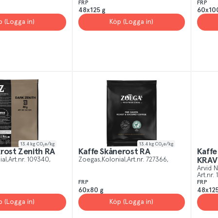
FRP
FRP
48x125 g
60x10
p (Logga in)
Köp (Logga in)
13.4
kg CO₂e/kg
13.4
kg CO₂e/kg
rost Zenith RA
Kaffe Skånerost RA
Kaffe
ial
Art.nr.
109340
Zoegas
Kolonial
Art.nr.
727366
KRAV
Arvid 
Art.nr.
FRP
FRP
60x80 g
48x125
p (Logga in)
Köp (Logga in)