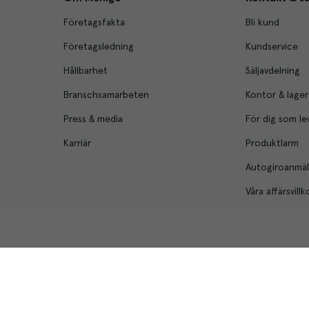
Företagsfakta
Bli kund
Företagsledning
Kundservice
Hållbarhet
Säljavdelning
Branschsamarbeten
Kontor & lager
Press & media
För dig som le
Karriär
Produktlarm
Autogiroanmä
Våra affärsvillk