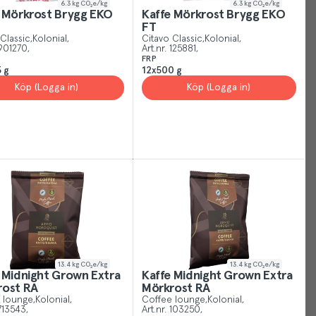
6.3
kg CO₂e/kg
6.3
kg CO₂e/kg
 Mörkrost Brygg EKO
Kaffe Mörkrost Brygg EKO
FT
Classic
Kolonial
Citavo Classic
Kolonial
901270
Art.nr.
125881
FRP
 g
12x500 g
Köp (Logga in)
Köp (Logga in)
Your
Cookies
Just
like
other
sites,
we
use
13.4
kg CO₂e/kg
13.4
kg CO₂e/kg
 Midnight Grown Extra
Kaffe Midnight Grown Extra
cookies.
Mörkrost RA
Mörkrost RA
Our
 lounge
Kolonial
Coffee lounge
Kolonial
713543
Art.nr.
103250
cookies