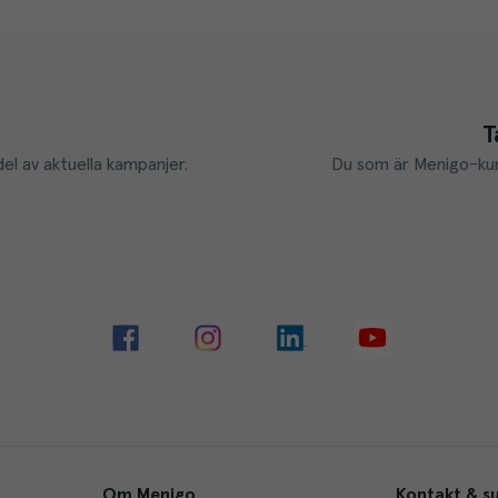
T
el av aktuella kampanjer.
Du som är Menigo-kun
Om Menigo
Kontakt & s