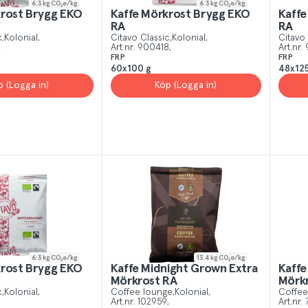
6.3
kg CO₂e/kg
6.3
kg CO₂e/kg
krost Brygg EKO
Kaffe Mörkrost Brygg EKO
Kaffe
RA
RA
c
Kolonial
Citavo Classic
Kolonial
Citavo 
Art.nr.
900418
Art.nr.
FRP
FRP
60x100 g
48x125
p (Logga in)
Köp (Logga in)
6.3
kg CO₂e/kg
13.4
kg CO₂e/kg
krost Brygg EKO
Kaffe Midnight Grown Extra
Kaffe
Mörkrost RA
c
Kolonial
Coffee lounge
Kolonial
Coffee
Art.nr.
102959
Art.nr.