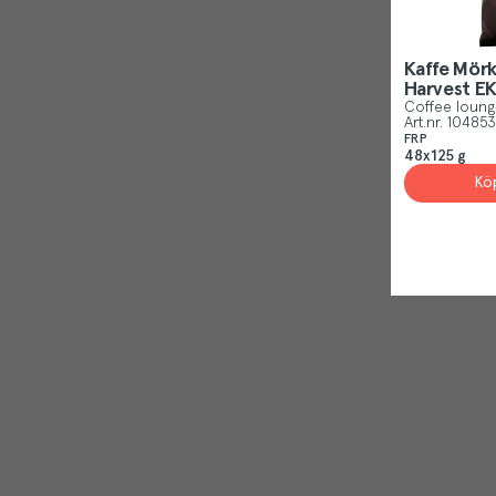
Kaffe Mörk
Harvest E
Coffee loung
Art.nr.
104853
FRP
48x125 g
Kö