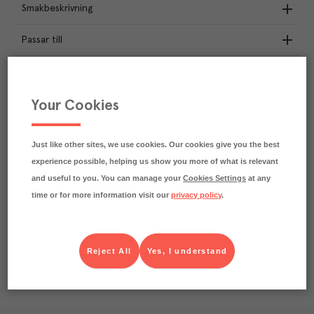
Smakbeskrivning
Passar till
Näringsdeklaration
Your Cookies
3.6
kg
Klimatavtryck
CO₂e/kg
Varje kilo av varan påverkar klimatet motsvarande
Just like other sites, we use cookies. Our cookies give you the best
utsläppen av 3.6 kg koldioxid.
experience possible, helping us show you more of what is relevant
Läs mer om hur vi beräknar klimatavtryck
and useful to you. You can manage your
Cookies Settings
at any
time or for more information visit our
privacy policy
.
Reject All
Yes, I understand