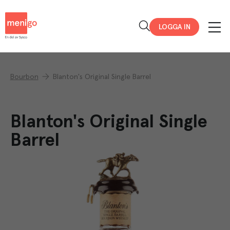
Menigo
LOGGA IN
Bourbon
Blanton's Original Single Barrel
Blanton's Original Single
Barrel