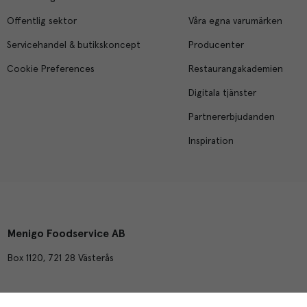
Offentlig sektor
Våra egna varumärken
Servicehandel & butikskoncept
Producenter
Cookie Preferences
Restaurangakademien
Digitala tjänster
Partnererbjudanden
Inspiration
Menigo Foodservice AB
Box 1120, 721 28 Västerås