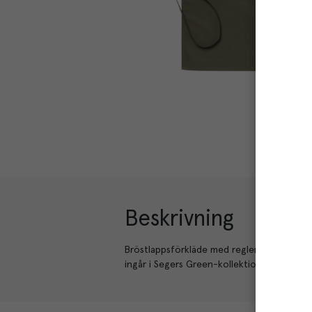
Beskrivning
Bröstlappsförkläde med reglerbart nackba
ingår i Segers Green-kollektion.