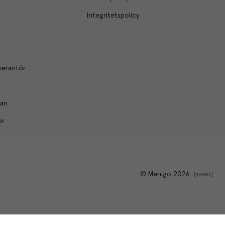
Integritetspolicy
verantör
lan
or
© Menigo 2026
[
esales
]