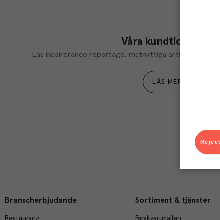
Våra kundtidningar
Läs inspirerande reportage, matnyttiga artiklar och ta d
LÄS MER
Reject
Branscherbjudande
Sortiment & tjänster
Restaurang
Färskvaruhallen