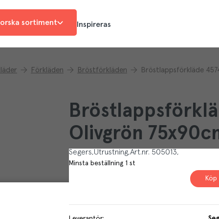
orska sortiment
Inspireras
läder
Förkläden
Bröstförkläden
Bröstlappsförkläde 457
Bröstlappsförkl
Olivgrön 75x90c
Segers
Utrustning
Art.nr.
505013
Minsta beställning
1
st
Köp 
Leverantör
:
Seg