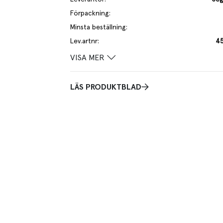
Förpackning
:
Minsta beställning
:
Lev.artnr
:
4
VISA MER
LÄS PRODUKTBLAD
nd med knappar. Inga fickor. 75x90cm. Produkten