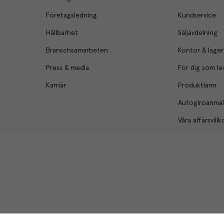
Företagsledning
Kundservice
Hållbarhet
Säljavdelning
Branschsamarbeten
Kontor & lager
Press & media
För dig som le
Karriär
Produktlarm
Autogiroanmä
Våra affärsvillk