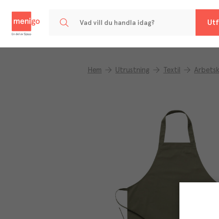
Menigo
Utf
Hem
Utrustning
Textil
Arbetsk