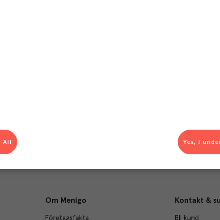
T
el av aktuella kampanjer.
Du som är Menigo-kun
 All
Yes, I unde
Om Menigo
Kontakt & s
Företagsfakta
Bli kund