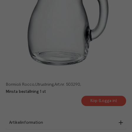
Bormioli Rocco
Utrustning
Art.nr.
503290
Minsta beställning
1
st
Köp (Logga in)
Artikelinformation