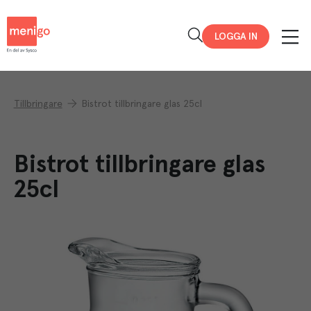
Menigo
LOGGA IN
Tillbringare
Bistrot tillbringare glas 25cl
Bistrot tillbringare glas
25cl