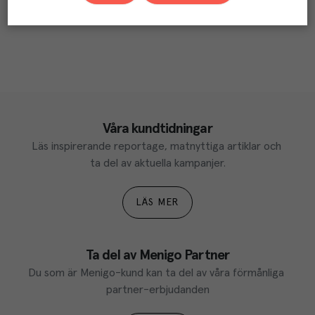
Våra kundtidningar
Läs inspirerande reportage, matnyttiga artiklar och 
ta del av aktuella kampanjer.
LÄS MER
Ta del av Menigo Partner
Du som är Menigo-kund kan ta del av våra förmånliga 
partner-erbjudanden