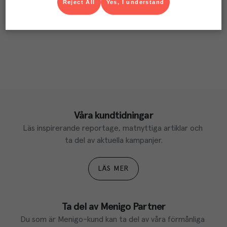
Reject All
Yes, I understand
Våra kundtidningar
Läs inspirerande reportage, matnyttiga artiklar och 
ta del av aktuella kampanjer.
LÄS MER
Ta del av Menigo Partner
Du som är Menigo-kund kan ta del av våra förmånliga 