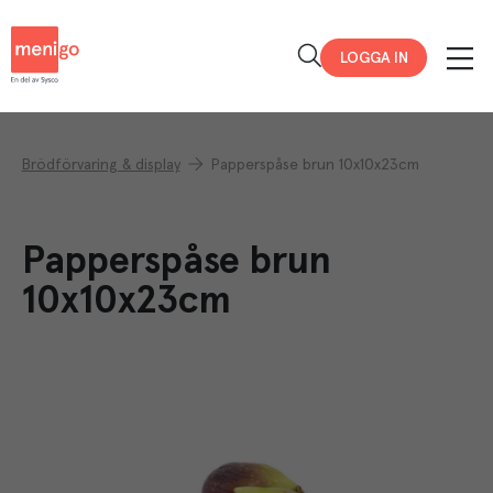
Menigo
LOGGA IN
Brödförvaring & display
Papperspåse brun 10x10x23cm
Papperspåse brun
10x10x23cm