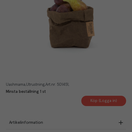
Uashmama
Utrustning
Art.nr.
501451
Minsta beställning
1
st
Köp (Logga in)
Artikelinformation