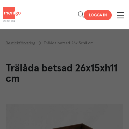
Menigo
LOGGA IN
Bestickförvaring
Trälåda betsad 26x15xh11 cm
Trälåda betsad 26x15xh11
cm