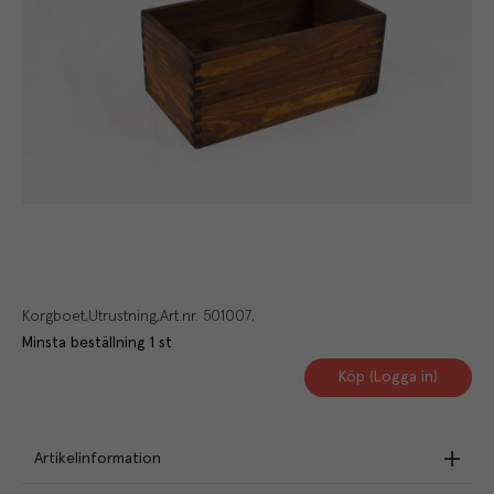
Korgboet
Utrustning
Art.nr.
501007
Minsta beställning
1
st
Köp (Logga in)
Artikelinformation