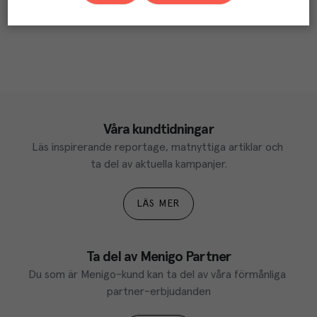
Våra kundtidningar
Läs inspirerande reportage, matnyttiga artiklar och 
ta del av aktuella kampanjer.
LÄS MER
Ta del av Menigo Partner
Du som är Menigo-kund kan ta del av våra förmånliga 
partner-erbjudanden