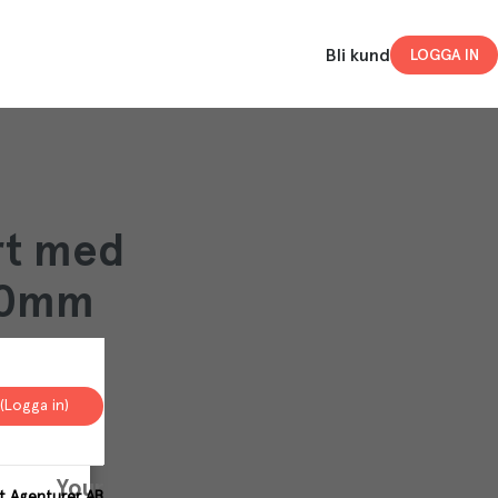
Bli kund
LOGGA IN
rt med
00mm
(Logga in)
Your
st Agenturer AB