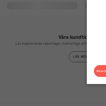
Våra kundtidningar
Läs inspirerande reportage, matnyttiga artiklar och ta d
LÄS MER
Reject