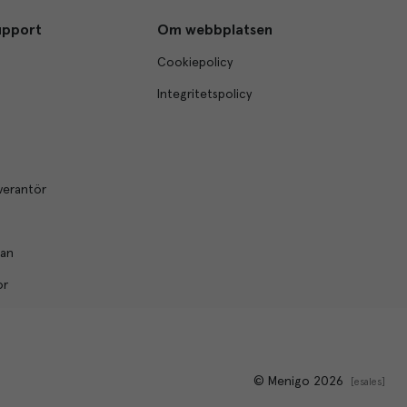
upport
Om webbplatsen
Cookiepolicy
Integritetspolicy
verantör
lan
or
© Menigo 2026
[
esales
]