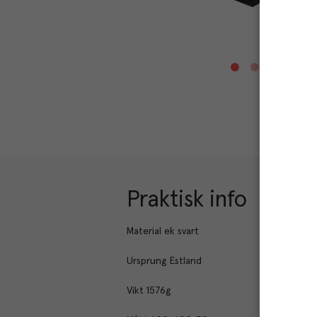
Praktisk info
Material ek svart
Ursprung Estland
Vikt 1576g