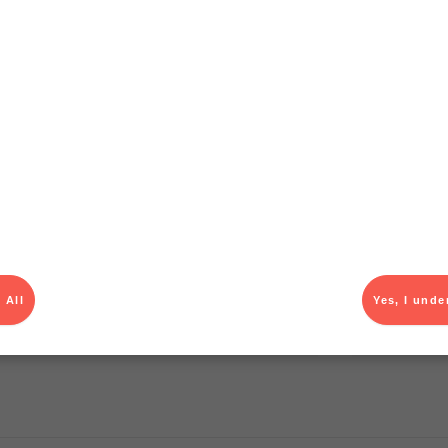
T
el av aktuella kampanjer.
Du som är Menigo-kun
 All
Yes, I unde