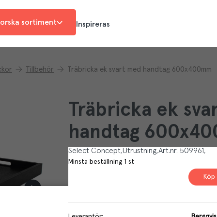
orska sortiment
Inspireras
ckor
Tillbehör
Träbricka ek svart med handtag 600x400mm
Träbricka ek sva
handtag 600x4
Select Concept
Utrustning
Art.nr.
509961
Minsta beställning
1
st
Köp 
Leverantör
:
Bergqvi