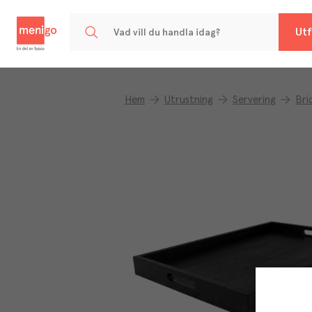
Menigo
Utf
Hem
Utrustning
Servering
Bri