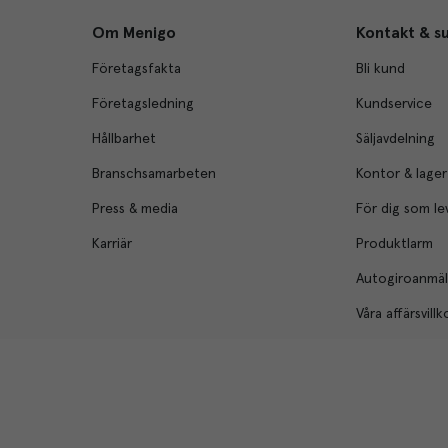
Om Menigo
Kontakt & s
Företagsfakta
Bli kund
Företagsledning
Kundservice
Hållbarhet
Säljavdelning
Branschsamarbeten
Kontor & lager
Press & media
För dig som le
Karriär
Produktlarm
Autogiroanmä
Våra affärsvillk