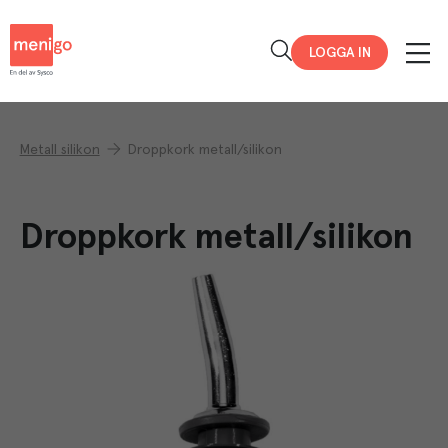
Menigo
LOGGA IN
Metall silikon
Droppkork metall/silikon
Droppkork metall/silikon