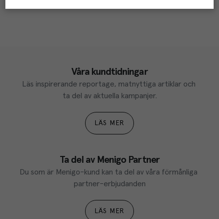
Våra kundtidningar
Läs inspirerande reportage, matnyttiga artiklar och 
ta del av aktuella kampanjer.
LÄS MER
Ta del av Menigo Partner
Du som är Menigo-kund kan ta del av våra förmånliga 
partner-erbjudanden
LÄS MER