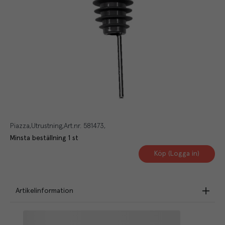
Piazza
Utrustning
Art.nr.
581473
Minsta beställning
1
st
Köp (Logga in)
Artikelinformation