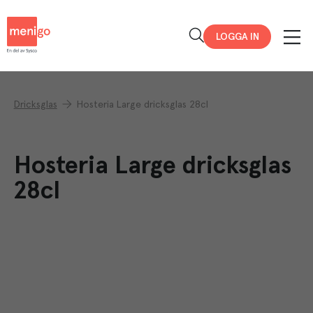
Menigo
LOGGA IN
Dricksglas
Hosteria Large dricksglas 28cl
Hosteria Large dricksglas
28cl