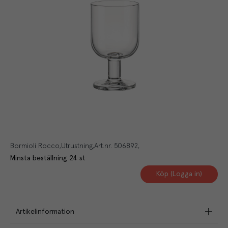
Bormioli Rocco
Utrustning
Art.nr.
506892
Minsta beställning
24
st
Köp (Logga in)
Artikelinformation