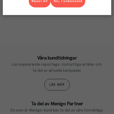
Reject All
Yes, I understand
Våra kundtidningar
Läs inspirerande reportage, matnyttiga artiklar och 
ta del av aktuella kampanjer.
LÄS MER
Ta del av Menigo Partner
Du som är Menigo-kund kan ta del av våra förmånliga 