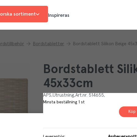
orska sortiment
Inspireras
rdstillbehör
Bordstabletter
Bordstablett Silikon Beige 45x
Bordstablett Sil
45x33cm
APS
Utrustning
Art.nr.
514655
Minsta beställning
1
st
Köp 
Leverantör
:
Assheuer+pott