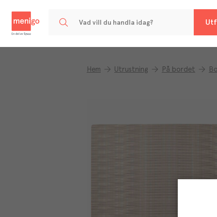
Menigo
Utf
Hem
Utrustning
På bordet
Bo