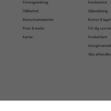
Företagsledning
Kundservice
Hållbarhet
Säljavdelning
Branschsamarbeten
Kontor & lager
Press & media
För dig som le
Karriär
Produktlarm
Autogiroanmä
Våra affärsvillk