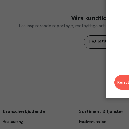
Våra kundtidningar
Läs inspirerande reportage, matnyttiga artiklar och ta d
LÄS MER
Reject
Branscherbjudande
Sortiment & tjänster
Restaurang
Färskvaruhallen