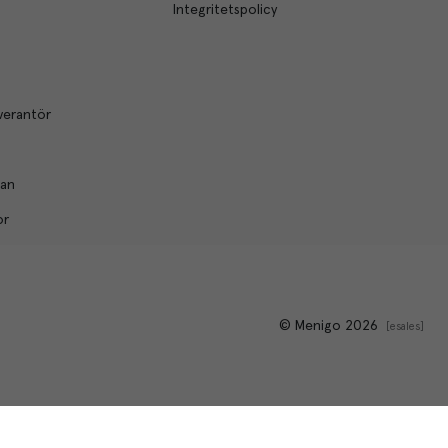
Integritetspolicy
verantör
lan
or
© Menigo 2026
[
esales
]