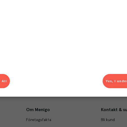
T
el av aktuella kampanjer.
Du som är Menigo-kun
 All
Yes, I unde
Om Menigo
Kontakt & s
Företagsfakta
Bli kund