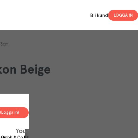
Bli kund
LOGGA IN
33cm
ikon Beige
(Logga in)
Your
 Gmbh & Co.kg