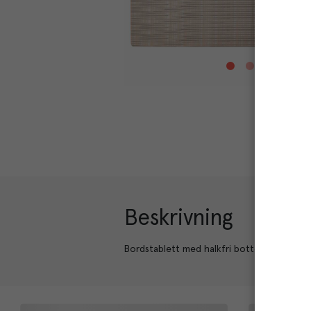
Beskrivning
Bordstablett med halkfri botten.