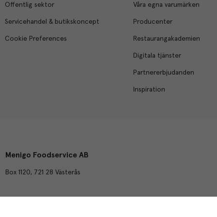
Offentlig sektor
Våra egna varumärken
Servicehandel & butikskoncept
Producenter
Cookie Preferences
Restaurangakademien
Digitala tjänster
Partnererbjudanden
Inspiration
Menigo Foodservice AB
Box 1120, 721 28 Västerås