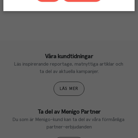
Våra kundtidningar
Läs inspirerande reportage, matnyttiga artiklar och 
ta del av aktuella kampanjer.
LÄS MER
Ta del av Menigo Partner
Du som är Menigo-kund kan ta del av våra förmånliga 
partner-erbjudanden