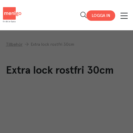
Menigo
LOGGA IN
Tillbehör
Extra lock rostfri 30cm
Extra lock rostfri 30cm