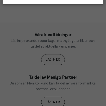
Våra kundtidningar
Läs inspirerande reportage, matnyttiga artiklar och 
ta del av aktuella kampanjer.
LÄS MER
Ta del av Menigo Partner
Du som är Menigo-kund kan ta del av våra förmånliga 
partner-erbjudanden
LÄS MER