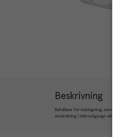
Beskrivning
Behållare för matlagning, servering, förva
användning i mikrovågsugn eller ugn. Lufttät