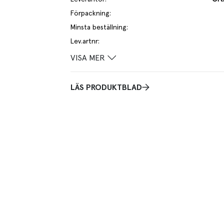
Förpackning
:
Minsta beställning
:
Lev.artnr
:
VISA MER
LÄS PRODUKTBLAD
ring och uppvärmning av mat. Ta bort locket före
t lock med täta clips. Tillgänglig i fyra storlekar.