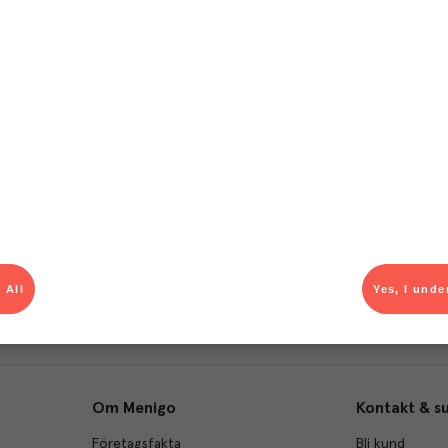
T
el av aktuella kampanjer.
Du som är Menigo-kun
 All
Yes, I unde
Om Menigo
Kontakt & s
Företagsfakta
Bli kund