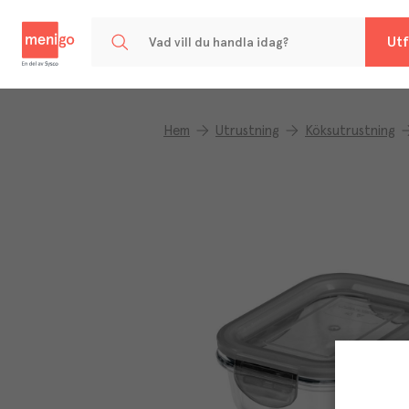
Menigo
Utf
Hem
Utrustning
Köksutrustning