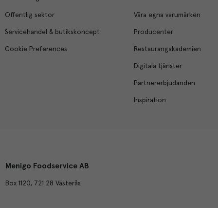
Offentlig sektor
Våra egna varumärken
Servicehandel & butikskoncept
Producenter
Cookie Preferences
Restaurangakademien
Digitala tjänster
Partnererbjudanden
Inspiration
Menigo Foodservice AB
Box 1120, 721 28 Västerås