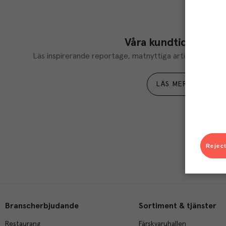
Våra kundtidningar
Läs inspirerande reportage, matnyttiga artiklar och ta d
LÄS MER
Reject
Branscherbjudande
Sortiment & tjänster
Restaurang
Färskvaruhallen