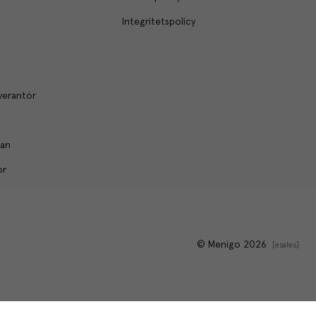
Integritetspolicy
verantör
lan
or
© Menigo 2026
[
esales
]