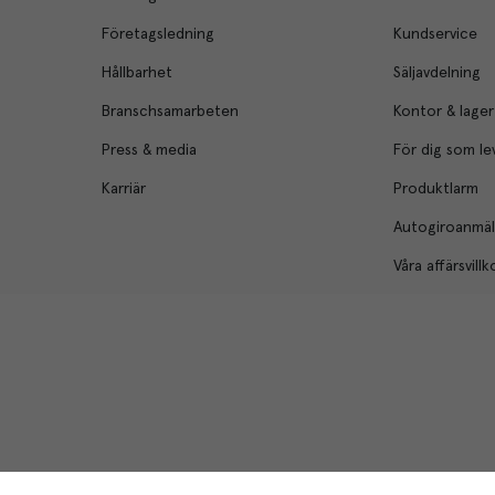
Företagsledning
Kundservice
Hållbarhet
Säljavdelning
Branschsamarbeten
Kontor & lager
Press & media
För dig som le
Karriär
Produktlarm
Autogiroanmä
Våra affärsvillk