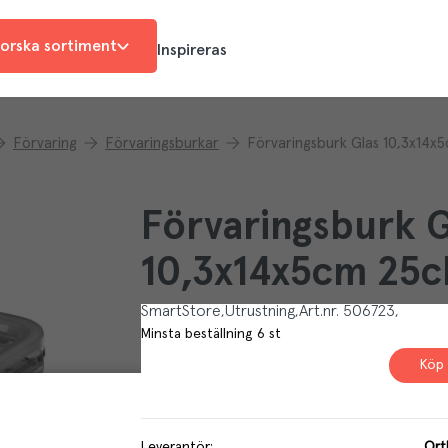
orska sortiment
Inspireras
Förvaring
Förvaringsburkar
Förvaringsburk Glas 10,3x14x5
Förvaringsburk G
10,3x14x5cm 25c
SmartStore
Utrustning
Art.nr.
506723
Minsta beställning
6
st
Köp 
Leverantör
:
Ort