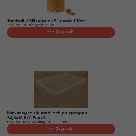
Torrboll / Silikatpuck Silicasec 100st
Texturas
Utrustning
Art.nr.
514227
Köp (Logga in)
Förvaringsburk med lock polypropen
24,5x18,5x7,9cm 3L
Food Partner
Utrustning
Art.nr.
506468
Köp (Logga in)