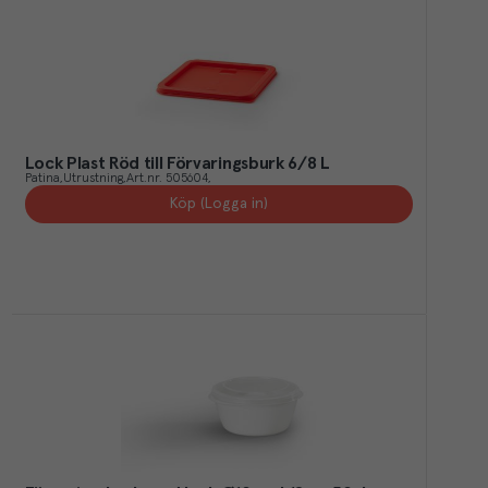
Lock Plast Röd till Förvaringsburk 6/8 L
Patina
Utrustning
Art.nr.
505604
Köp (Logga in)