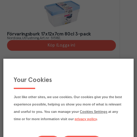
Förvaringsburk 17x12x7cm 80cl 3-pack
Nordiska
Utrustning
Art.nr.
515182
Köp (Logga in)
Your Cookies
Just like other sites, we use cookies. Our cookies give you the best
experience possible, helping us show you more of what is relevant
and useful to you. You can manage your
Cookies Settings
at any
time or for more information visit our
privacy policy
.
Förvaringsburk 18x18x10cm med lock 2,5L
Nordiska
Utrustning
Art.nr.
515170