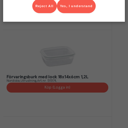
Köp (Logga in)
Reject All
Yes, I understand
Förvaringsburk med lock 18x14x6cm 1,2L
Nordiska
Utrustning
Art.nr.
515174
Köp (Logga in)