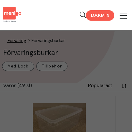
Menigo
LOGGA IN
Förvaring
Förvaringsburkar
Förvaringsburkar
Med Lock
Tillbehör
Varor (49 st)
Populärast