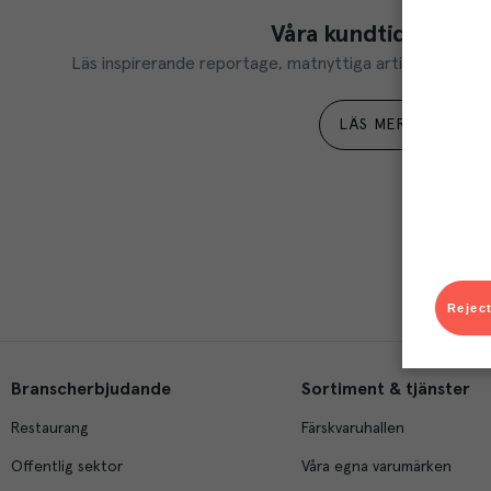
Våra kundtidningar
Läs inspirerande reportage, matnyttiga artiklar och ta d
LÄS MER
Reject
Branscherbjudande
Sortiment & tjänster
Restaurang
Färskvaruhallen
Offentlig sektor
Våra egna varumärken