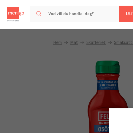
Menigo
Utf
Hem
Mat
Skafferiet
Smaksätt