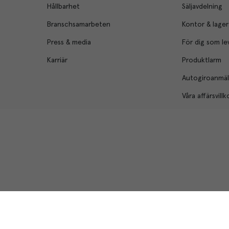
Hållbarhet
Säljavdelning
Branschsamarbeten
Kontor & lager
Press & media
För dig som le
Karriär
Produktlarm
Autogiroanmä
Våra affärsvillk