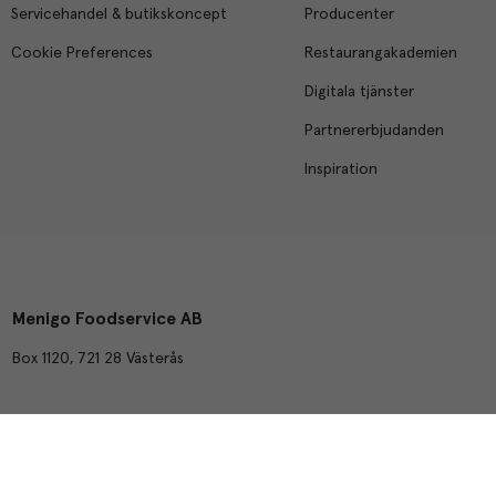
Servicehandel & butikskoncept
Producenter
Cookie Preferences
Restaurangakademien
Digitala tjänster
Partnererbjudanden
Inspiration
Menigo Foodservice AB
Box 1120, 721 28 Västerås