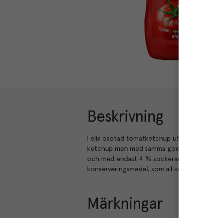
Beskrivning
Felix osötad tomatketchup utan tillsatt s
ketchup men med samma goda ketchupsmak. 
och med endast 4 % sockerarter från tomat
konserveringsmedel, som all ketchup från F
Märkningar