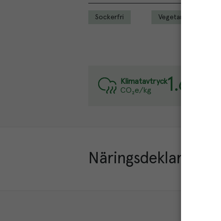
Sockerfri
Vegetarisk
1.6
kg
Varj
Klimatavtryck
CO₂e/kg
Läs
Näringsdeklaration