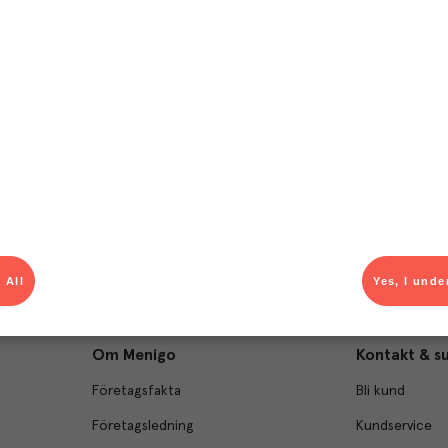
T
el av aktuella kampanjer.
Du som är Menigo-kun
 All
Yes, I unde
Om Menigo
Kontakt & s
Företagsfakta
Bli kund
Företagsledning
Kundservice