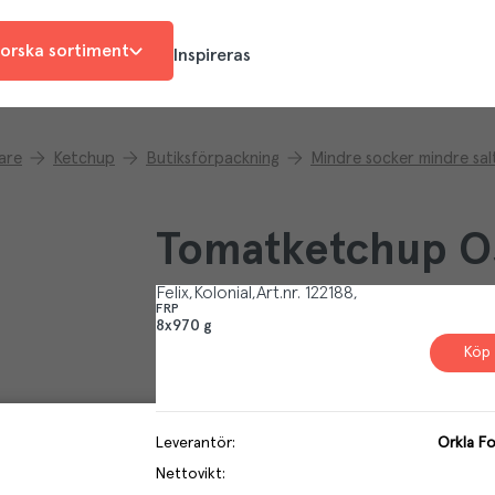
orska sortiment
Inspireras
are
Ketchup
Butiksförpackning
Mindre socker mindre sal
Tomatketchup O
Felix
Kolonial
Art.nr.
122188
FRP
8x970 g
Köp 
Leverantör
:
Orkla F
Nettovikt
: