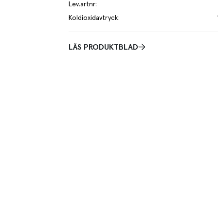
Lev.artnr
:
Koldioxidavtryck
:
LÄS PRODUKTBLAD
ocker och sötningsmedel är en lite mindre söt
Utan varken tillsatt socker eller sötningsmedel
erna. Tillagad i Blekinge och naturligtvis utan
elix.