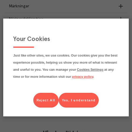
Märkningar
Näringsdeklaration
1.1
kg
Klimatavtryck
Your Cookies
CO₂e/kg
Varje kilo av varan påverkar klimatet motsvarande
utsläppen av 1.1 kg koldioxid.
Just like other sites, we use cookies. Our cookies give you the best
Läs mer om hur vi beräknar klimatavtryck
experience possible, helping us show you more of what is relevant
and useful to you. You can manage your
Cookies Settings
at any
time or for more information visit our
privacy policy
.
Reject All
Yes, I understand