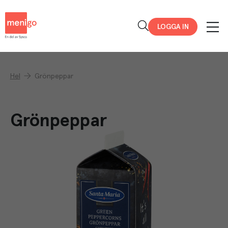
Menigo
LOGGA IN
Hel
Grönpeppar
Grönpeppar