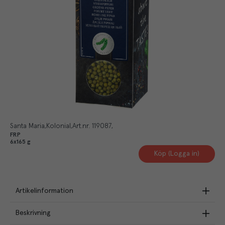
Santa Maria
Kolonial
Art.nr.
119087
FRP
6x165 g
Köp (Logga in)
Artikelinformation
Beskrivning