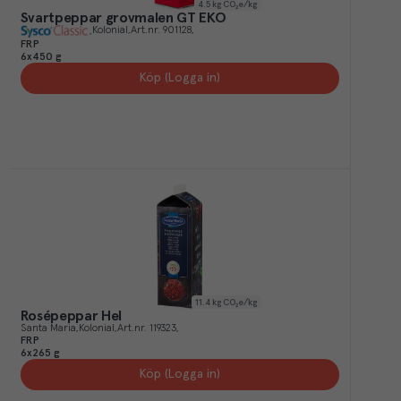
4.5
kg CO₂e/kg
Svartpeppar grovmalen GT EKO
Kolonial
Art.nr.
901128
FRP
6x450 g
Köp (Logga in)
11.4
kg CO₂e/kg
Rosépeppar Hel
Santa Maria
Kolonial
Art.nr.
119323
FRP
6x265 g
Köp (Logga in)