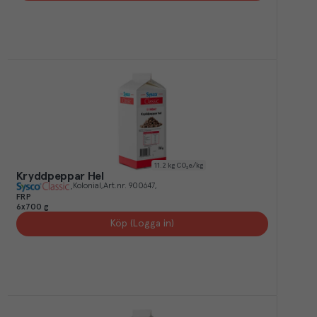
11.2
kg CO₂e/kg
Kryddpeppar Hel
Kolonial
Art.nr.
900647
FRP
6x700 g
Köp (Logga in)