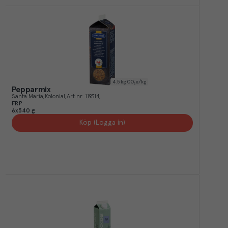
4.5
kg CO₂e/kg
Pepparmix
Santa Maria
Kolonial
Art.nr.
119314
FRP
6x540 g
Köp (Logga in)