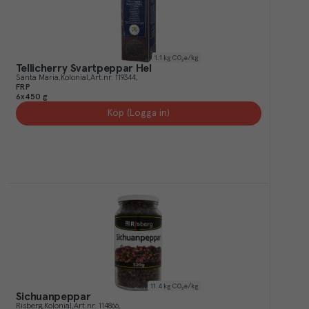
1.1
kg CO₂e/kg
Tellicherry Svartpeppar Hel
Santa Maria
Kolonial
Art.nr.
119344
FRP
6x450 g
Köp (Logga in)
11.4
kg CO₂e/kg
Sichuanpeppar
Risberg
Kolonial
Art.nr.
114866