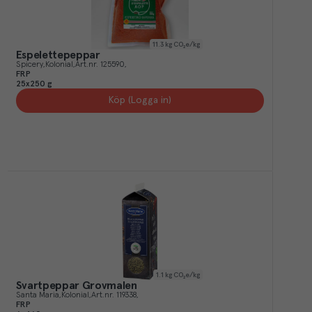
11.3
kg CO₂e/kg
Espelettepeppar
Spicery
Kolonial
Art.nr.
125590
FRP
25x250 g
Köp (Logga in)
1.1
kg CO₂e/kg
Svartpeppar Grovmalen
Santa Maria
Kolonial
Art.nr.
119338
FRP