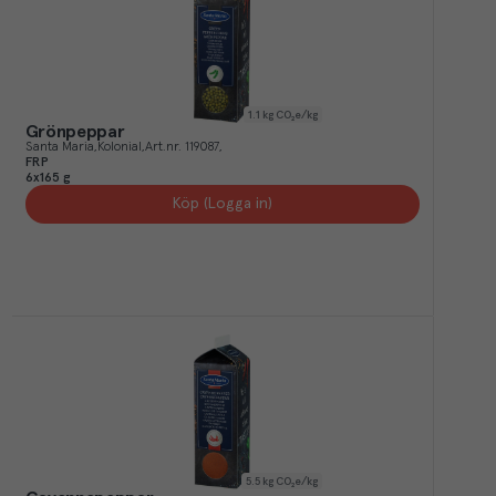
1.1
kg CO₂e/kg
Grönpeppar
Santa Maria
Kolonial
Art.nr.
119087
FRP
6x165 g
Köp (Logga in)
5.5
kg CO₂e/kg