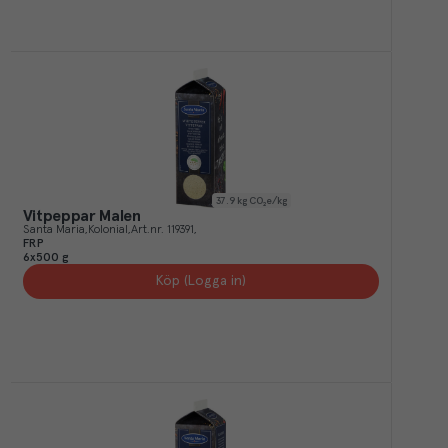
37.9
kg CO₂e/kg
Vitpeppar Malen
Santa Maria
Kolonial
Art.nr.
119391
FRP
6x500 g
Köp (Logga in)