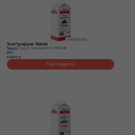
4.5
kg CO₂e/kg
Svartpeppar Malen
Kolonial
Art.nr.
900648
FRP
6x800 g
Köp (Logga in)