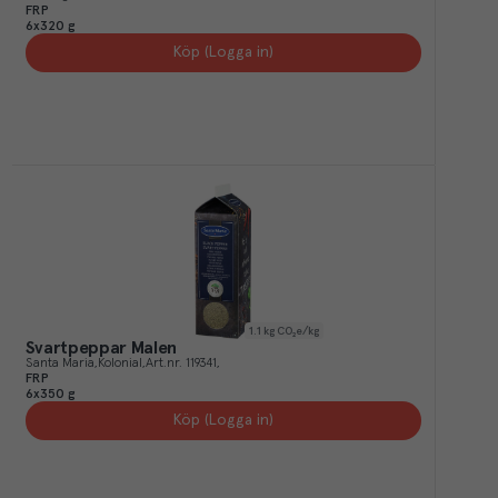
FRP
6x320 g
Köp (Logga in)
1.1
kg CO₂e/kg
Svartpeppar Malen
Santa Maria
Kolonial
Art.nr.
119341
FRP
6x350 g
Köp (Logga in)