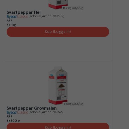
11.2
kg CO₂e/kg
Svartpeppar Hel
Kolonial
Art.nr.
703602
FRP
6x1 kg
Köp (Logga in)
4.5
kg CO₂e/kg
Svartpeppar Grovmalen
Kolonial
Art.nr.
703596
FRP
6x800 g
Köp (Logga in)