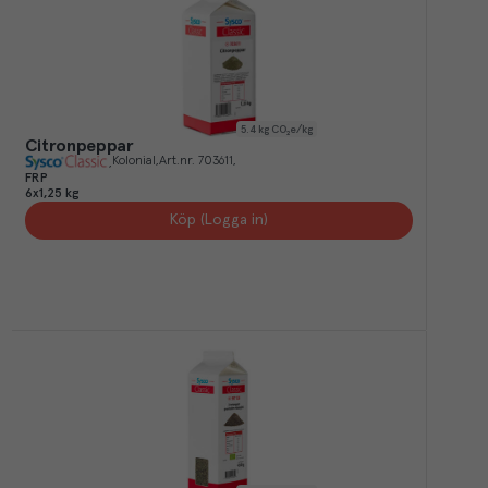
5.4
kg CO₂e/kg
Citronpeppar
Kolonial
Art.nr.
703611
FRP
6x1,25 kg
Köp (Logga in)