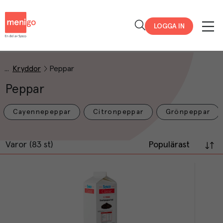
Menigo
LOGGA IN
Kryddor
Peppar
Peppar
Cayennepeppar
Citronpeppar
Grönpeppar
Varor (83 st)
Populärast