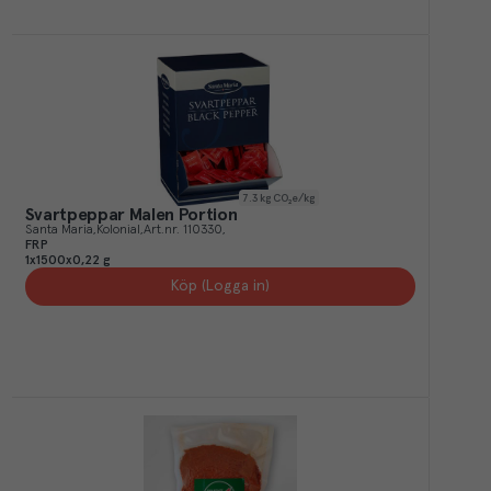
7.3
kg CO₂e/kg
Svartpeppar Malen Portion
Santa Maria
Kolonial
Art.nr.
110330
FRP
1x1500x0,22 g
Köp (Logga in)