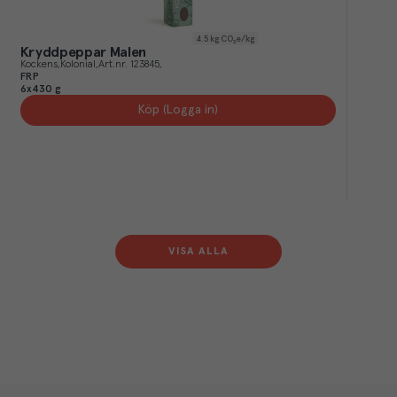
4.5
kg CO₂e/kg
Kryddpeppar Malen
Kockens
Kolonial
Art.nr.
123845
FRP
6x430 g
Köp (Logga in)
VISA ALLA