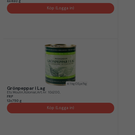
6x460 g
Köp (Logga in)
4.1
kg CO₂e/kg
Grönpeppar i Lag
Ets Moulin
Kolonial
Art.nr.
106200
FRP
12x750 g
Köp (Logga in)