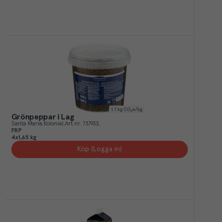
1.1
kg CO₂e/kg
Grönpeppar i Lag
Santa Maria
Kolonial
Art.nr.
737933
FRP
4x1,65 kg
Köp (Logga in)