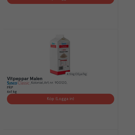
4.5
kg CO₂e/kg
Vitpeppar Malen
Kolonial
Art.nr.
900120
FRP
6x1 kg
Köp (Logga in)