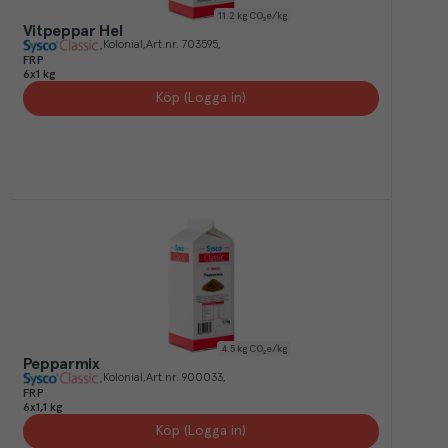
11.2
kg CO₂e/kg
Vitpeppar Hel
Kolonial
Art.nr.
703595
FRP
6x1 kg
Köp (Logga in)
4.5
kg CO₂e/kg
Pepparmix
Kolonial
Art.nr.
900033
FRP
6x1,1 kg
Köp (Logga in)