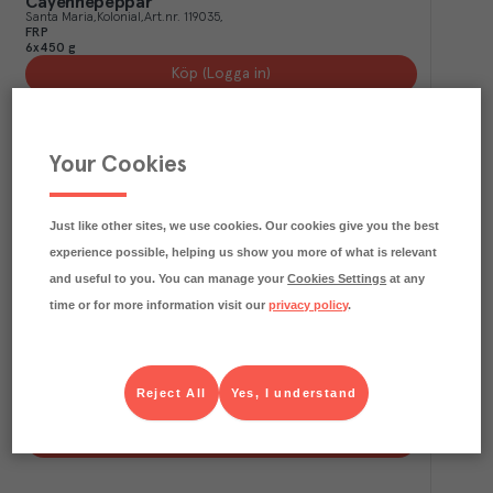
Cayennepeppar
Santa Maria
Kolonial
Art.nr.
119035
FRP
6x450 g
Köp (Logga in)
Your Cookies
Just like other sites, we use cookies. Our cookies give you the best
experience possible, helping us show you more of what is relevant
and useful to you. You can manage your
Cookies Settings
at any
time or for more information visit our
privacy policy
.
5.3
kg CO₂e/kg
Cayennepeppar
Kockens
Kolonial
Art.nr.
123784
Reject All
Yes, I understand
FRP
6x450 g
Köp (Logga in)