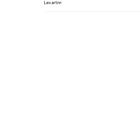
Lev.artnr
:
T
el av aktuella kampanjer.
Du som är Menigo-kun