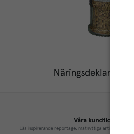
Näringsdeklaration
Våra kundtidningar
Läs inspirerande reportage, matnyttiga artiklar och ta d