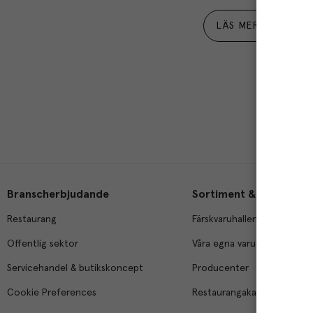
LÄS MER
Branscherbjudande
Sortiment & tjänster
Restaurang
Färskvaruhallen
Offentlig sektor
Våra egna varumärken
Servicehandel & butikskoncept
Producenter
Cookie Preferences
Restaurangakademien