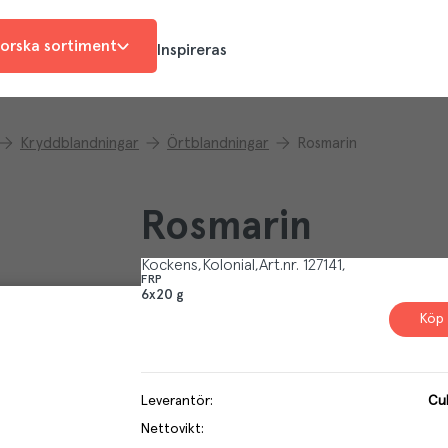
orska sortiment
Inspireras
Kryddblandningar
Örtblandningar
Rosmarin
Rosmarin
Kockens
Kolonial
Art.nr.
127141
FRP
6x20 g
Köp 
Leverantör
:
Cul
Nettovikt
: