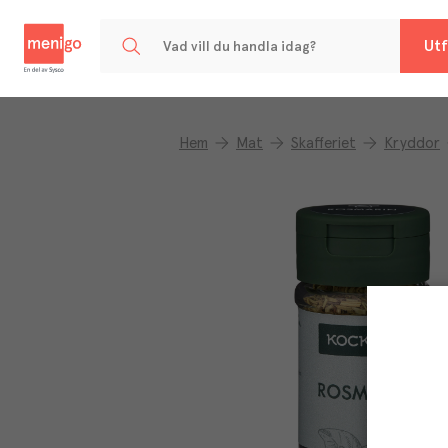
Menigo
Utf
Hem
Mat
Skafferiet
Kryddor