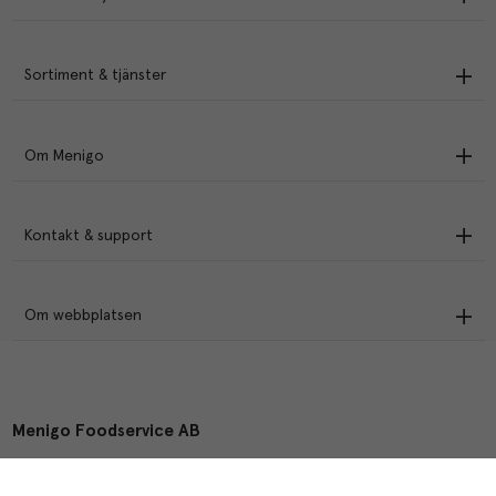
Sortiment & tjänster
Om Menigo
Kontakt & support
Om webbplatsen
Menigo Foodservice AB
Box 1120, 721 28 Västerås