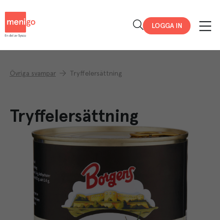
Menigo
LOGGA IN
Övriga svampar
Tryffelersättning
Tryffelersättning