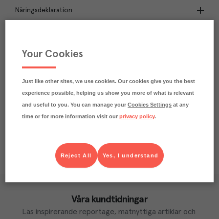
Näringsdeklaration
0.3
kg
Klimatavtryck
CO₂e/kg
Your Cookies
Varje kilo av varan påverkar klimatet motsvarande
utsläppen av 0.3 kg koldioxid.
Läs mer om hur vi beräknar klimatavtryck
Just like other sites, we use cookies. Our cookies give you the best
experience possible, helping us show you more of what is relevant
and useful to you. You can manage your
Cookies Settings
at any
time or for more information visit our
privacy policy
.
Reject All
Yes, I understand
Våra kundtidningar
Läs inspirerande reportage, matnyttiga artiklar och 