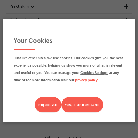
Praktisk info
Näringsdeklaration
3.4
kg
Klimatavtryck
Your Cookies
CO₂e/kg
Varje kilo av varan påverkar klimatet motsvarande
utsläppen av 3.4 kg koldioxid.
Just like other sites, we use cookies. Our cookies give you the best
Läs mer om hur vi beräknar klimatavtryck
experience possible, helping us show you more of what is relevant
and useful to you. You can manage your
Cookies Settings
at any
time or for more information visit our
privacy policy
.
Reject All
Yes, I understand