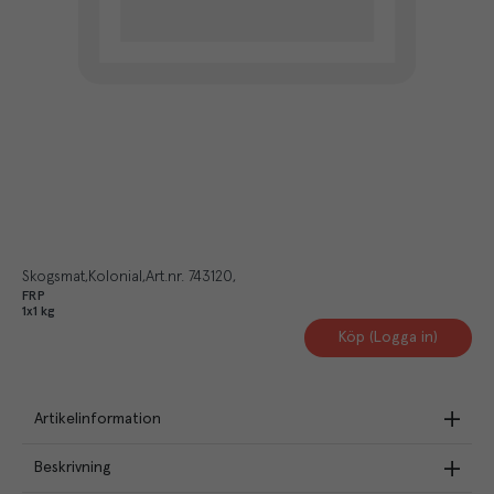
Skogsmat
Kolonial
Art.nr.
743120
FRP
1x1 kg
Köp (Logga in)
Artikelinformation
Beskrivning