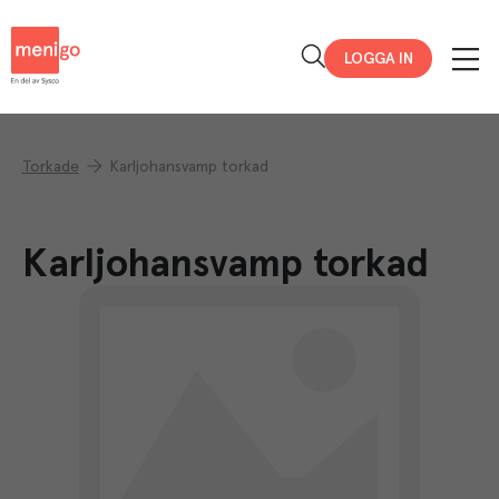
Menigo
LOGGA IN
Torkade
Karljohansvamp torkad
Karljohansvamp torkad