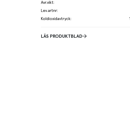
Avr.vikt
:
Lev.artnr
:
Koldioxidavtryck
:
LÄS PRODUKTBLAD
e kilo av varan påverkar klimatet motsvarande utsläppen av 1.4 kg 
 mer om hur vi beräknar klimatavtryck