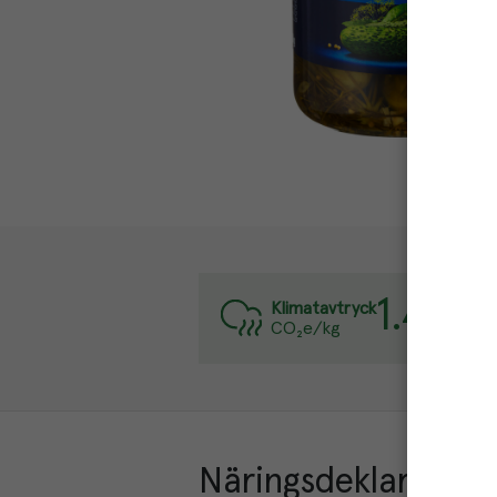
1.4
kg
Varj
Klimatavtryck
CO₂e/kg
Läs
Näringsdeklaration