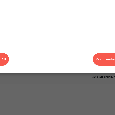
Om Menigo
Kontakt & s
Företagsfakta
Bli kund
Företagsledning
Kundservice
Hållbarhet
Säljavdelning
Branschsamarbeten
Kontor & lager
Press & media
För dig som le
Karriär
Produktlarm
 All
Yes, I unde
Autogiroanmä
Våra affärsvillk