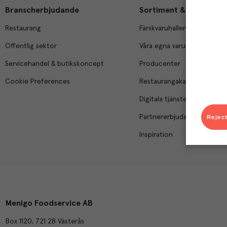
Branscherbjudande
Sortiment & tjänster
Restaurang
Färskvaruhallen
Offentlig sektor
Våra egna varumärken
Servicehandel & butikskoncept
Producenter
Cookie Preferences
Restaurangakademien
Digitala tjänster
Partnererbjudanden
Reject
Inspiration
Menigo Foodservice AB
Box 1120, 721 28 Västerås