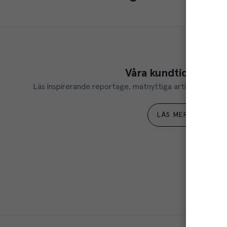
Våra kundtidningar
Läs inspirerande reportage, matnyttiga artiklar och ta d
LÄS MER