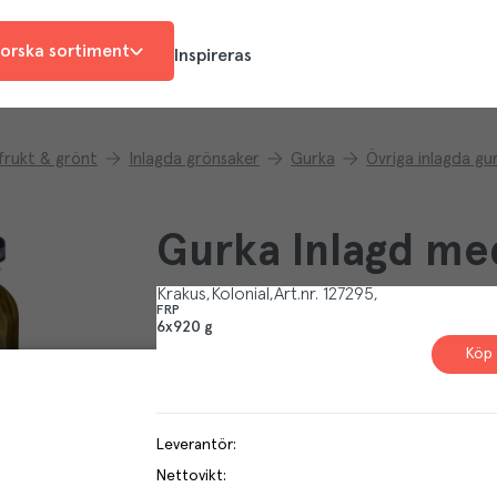
orska sortiment
Inspireras
 frukt & grönt
Inlagda grönsaker
Gurka
Övriga inlagda gu
Gurka Inlagd med
Krakus
Kolonial
Art.nr.
127295
FRP
6x920 g
Köp 
Leverantör
:
Nettovikt
: