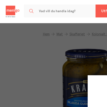
Menigo
Utf
Hem
Mat
Skafferiet
Kolonialt