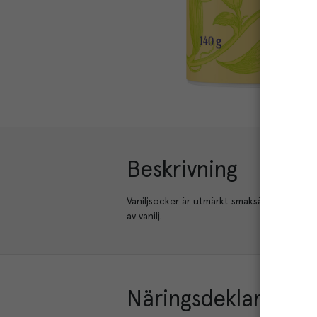
Beskrivning
Vaniljsocker är utmärkt smaksättare i kak
av vanilj.
Näringsdeklaration