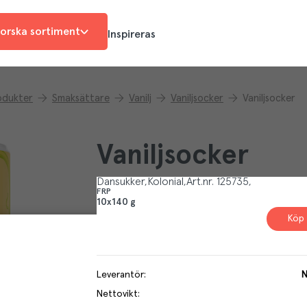
orska sortiment
Inspireras
odukter
Smaksättare
Vanilj
Vaniljsocker
Vaniljsocker
Vaniljsocker
Dansukker
Kolonial
Art.nr.
125735
FRP
10x140 g
Köp 
Leverantör
:
N
Nettovikt
: