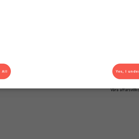
Om Menigo
Kontakt & s
Företagsfakta
Bli kund
Företagsledning
Kundservice
Hållbarhet
Säljavdelning
Branschsamarbeten
Kontor & lager
Press & media
För dig som le
Karriär
Produktlarm
 All
Yes, I unde
Autogiroanmä
Våra affärsvillk