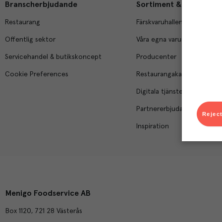
Branscherbjudande
Sortiment & tjänster
Restaurang
Färskvaruhallen
Offentlig sektor
Våra egna varumärken
Servicehandel & butikskoncept
Producenter
Cookie Preferences
Restaurangakademien
Digitala tjänster
Partnererbjudanden
Reject
Inspiration
Menigo Foodservice AB
Box 1120, 721 28 Västerås