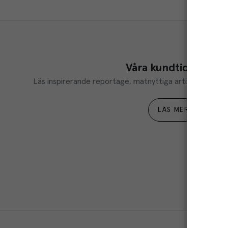
Våra kundtidningar
Läs inspirerande reportage, matnyttiga artiklar och ta d
LÄS MER