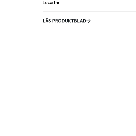
Lev.artnr
:
LÄS PRODUKTBLAD
or och desserter och har en framträdande, god smak