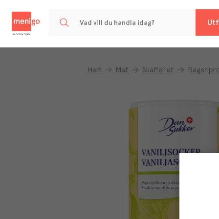
Menigo
Utf
Hem
Mat
Skafferiet
Bageripr