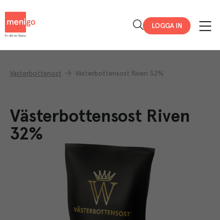
Menigo
LOGGA IN
Västerbottenost
Västerbottensost Riven 32%
Västerbottensost Riven
32%