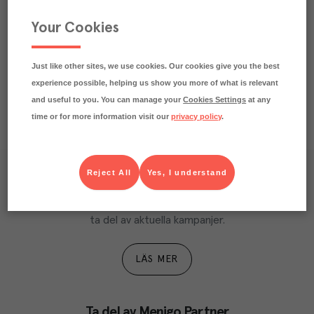
Beskrivning
Your Cookies
Näringsdeklaration
Just like other sites, we use cookies. Our cookies give you the best
experience possible, helping us show you more of what is relevant
and useful to you. You can manage your
Cookies Settings
at any
time or for more information visit our
privacy policy
.
Reject All
Yes, I understand
Våra kundtidningar
Läs inspirerande reportage, matnyttiga artiklar och 
ta del av aktuella kampanjer.
LÄS MER
Ta del av Menigo Partner