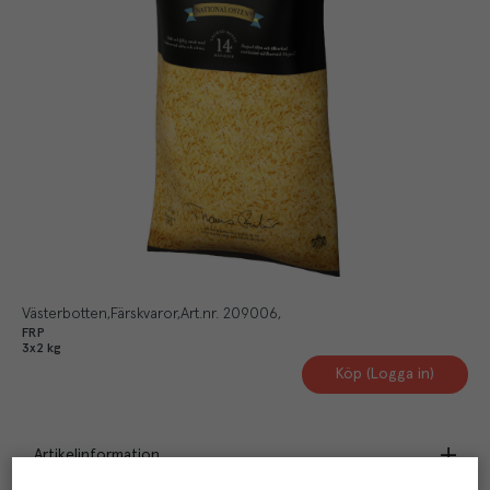
Västerbotten
Färskvaror
Art.nr.
209006
FRP
3x2 kg
Köp (Logga in)
Artikelinformation