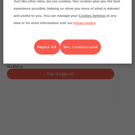
Just like other sites, we use cookies. Our cookies give you the best
experience possible, helping us show you more of what is relevant
and useful to you. You can manage your
Cookies Settings
at any
time or for more information visit our
privacy policy
.
Reject All
Yes, I understand
Herrgård 12mån 28% EKO KRAV
Allerum
Färskvaror
Art.nr.
215319
FRP
10x400 g
Köp (Logga in)