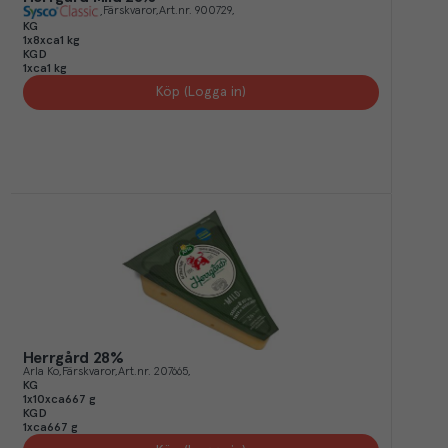
Färskvaror
Art.nr.
900729
KG
1x8xca1 kg
KGD
1xca1 kg
Köp (Logga in)
Herrgård 28%
Arla Ko
Färskvaror
Art.nr.
207665
KG
1x10xca667 g
KGD
1xca667 g