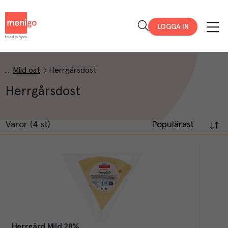
Menigo
LOGGA IN
Mild ost
Herrgårsdost
Herrgårsdost
Varor (4 st)
Populärast
Herrgård Mild 28%