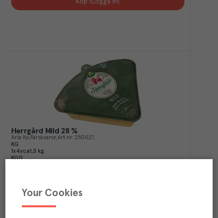
Köp (Logga in)
Herrgård Mild 28 %
Arla Ko
Färskvaror
Art.nr.
250027
KG
1x4xca1,5 kg
KGD
1xca1,5 kg
Köp (Logga in)
Your Cookies