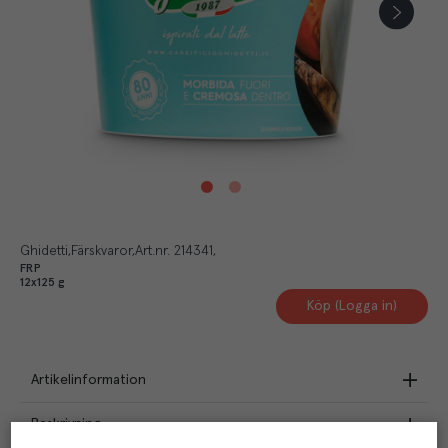
Ghidetti
Färskvaror
Art.nr.
214341
FRP
12x125 g
Köp (Logga in)
Artikelinformation
Beskrivning