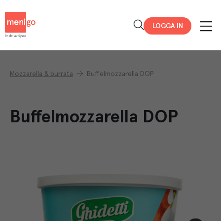
Menigo
LOGGA IN
Mozzarella & burrata
Buffelmozzarella DOP
Buffelmozzarella DOP