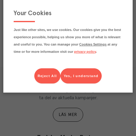
Praktisk info
Your Cookies
Näringsdeklaration
Just like other sites, we use cookies. Our cookies give you the best
experience possible, helping us show you more of what is relevant
and useful to you. You can manage your
Cookies Settings
at any
time or for more information visit our
privacy policy
.
Reject All
Yes, I understand
Våra kundtidningar
Läs inspirerande reportage, matnyttiga artiklar och 
ta del av aktuella kampanjer.
LÄS MER