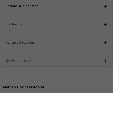
Sortiment & tjänster
Om Menigo
Kontakt & support
Om webbplatsen
Menigo Foodservice AB
Box 1120, 721 28 Västerås
© Menigo 2026
[
esales
]