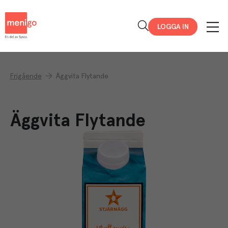
Menigo
LOGGA IN
Frigående
Äggvita Flytande
Äggvita Flytande