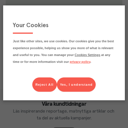
1.9
kg
Klimatavtryck
CO₂e/kg
Varje kilo av varan påverkar klimatet motsvarande
Your Cookies
utsläppen av 1.9 kg koldioxid.
Läs mer om hur vi beräknar klimatavtryck
Just like other sites, we use cookies. Our cookies give you the best
experience possible, helping us show you more of what is relevant
and useful to you. You can manage your
Cookies Settings
at any
time or for more information visit our
privacy policy
.
Reject All
Yes, I understand
Våra kundtidningar
Läs inspirerande reportage, matnyttiga artiklar och 
ta del av aktuella kampanjer.