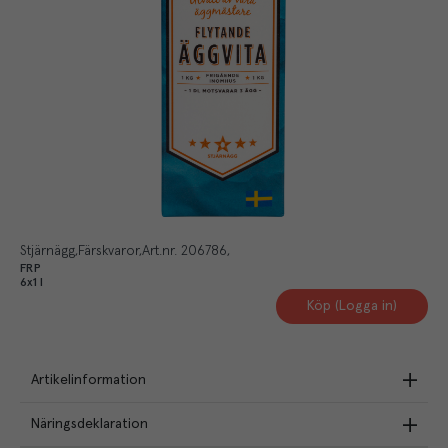
Stjärnägg
Färskvaror
Art.nr.
206786
FRP
6x1 l
Köp (Logga in)
Artikelinformation
Näringsdeklaration