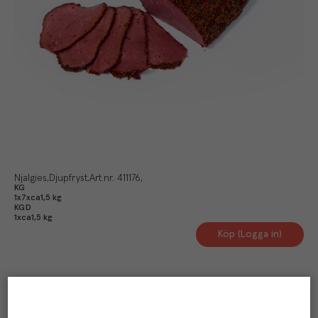
Njalgies
Djupfryst
Art.nr.
411176
KG
1x7xca1,5 kg
KGD
1xca1,5 kg
Köp (Logga in)
Artikelinformation