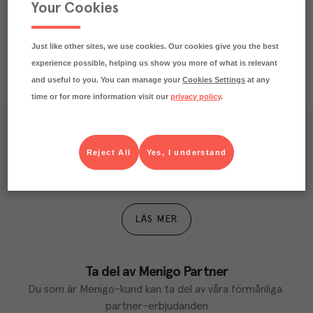
Näringsdeklaration
Your Cookies
Just like other sites, we use cookies. Our cookies give you the best
experience possible, helping us show you more of what is relevant
and useful to you. You can manage your
Cookies Settings
at any
time or for more information visit our
privacy policy
.
Våra kundtidningar
Reject All
Yes, I understand
Läs inspirerande reportage, matnyttiga artiklar och 
ta del av aktuella kampanjer.
LÄS MER
Ta del av Menigo Partner
Du som är Menigo-kund kan ta del av våra förmånliga 
partner-erbjudanden