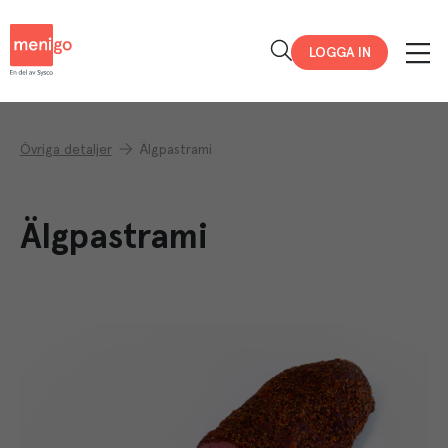
Menigo
LOGGA IN
Övriga detaljer
Älgpastrami
Älgpastrami