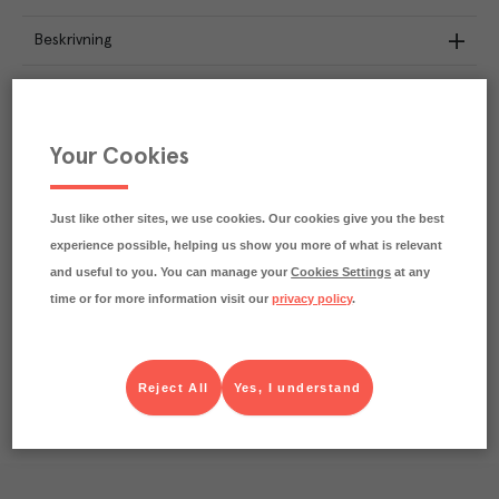
Beskrivning
Näringsdeklaration
98.9
kg
Klimatavtryck
Your Cookies
CO₂e/kg
Varje kilo av varan påverkar klimatet motsvarande
utsläppen av 98.9 kg koldioxid.
Just like other sites, we use cookies. Our cookies give you the best
Läs mer om hur vi beräknar klimatavtryck
experience possible, helping us show you more of what is relevant
and useful to you. You can manage your
Cookies Settings
at any
time or for more information visit our
privacy policy
.
Reject All
Yes, I understand