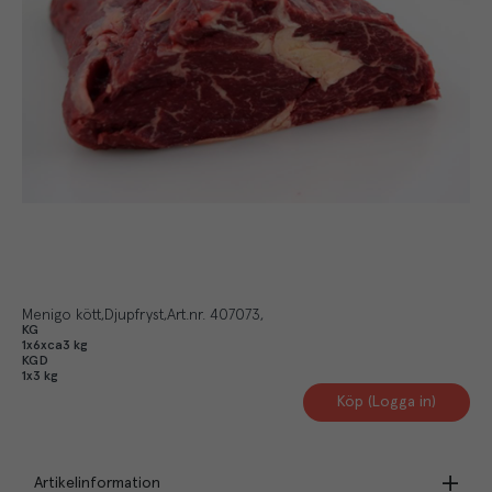
Menigo kött
Djupfryst
Art.nr.
407073
KG
1x6xca3 kg
KGD
1x3 kg
Köp (Logga in)
Artikelinformation