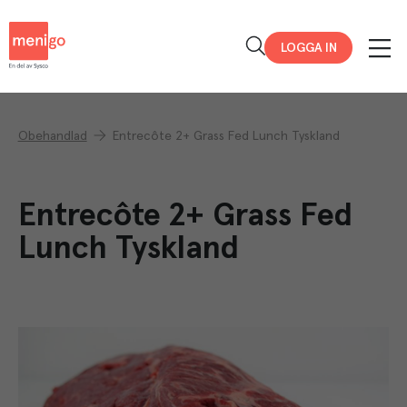
Menigo
LOGGA IN
Obehandlad
Entrecôte 2+ Grass Fed Lunch Tyskland
Entrecôte 2+ Grass Fed
Lunch Tyskland