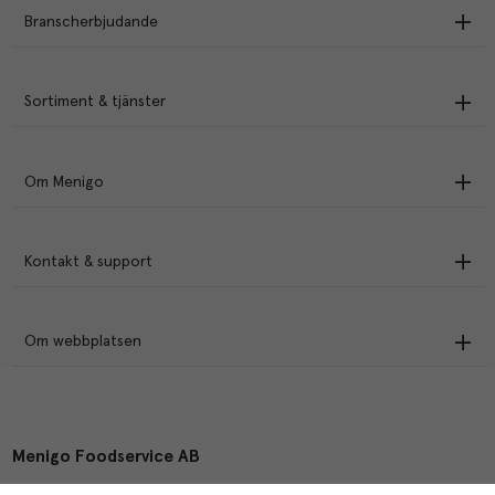
Branscherbjudande
Sortiment & tjänster
Om Menigo
Kontakt & support
Om webbplatsen
Menigo Foodservice AB