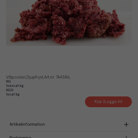
Viltpoolen
Djupfryst
Art.nr.
744386
KG
1x6xca1 kg
KGD
1xca1 kg
Köp (Logga in)
Artikelinformation