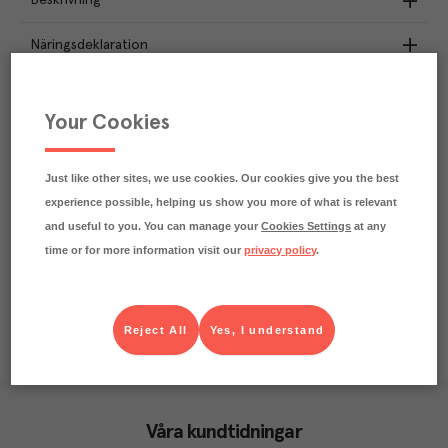
Beskrivning
Näringsdeklaration
10.5
kg
Klimatavtryck
CO₂e/kg
Your Cookies
Varje kilo av varan påverkar klimatet motsvarande
utsläppen av 10.5 kg koldioxid.
Läs mer om hur vi beräknar klimatavtryck
Just like other sites, we use cookies. Our cookies give you the best
experience possible, helping us show you more of what is relevant
and useful to you. You can manage your
Cookies Settings
at any
time or for more information visit our
privacy policy
.
Reject All
Yes, I understand
Våra kundtidningar