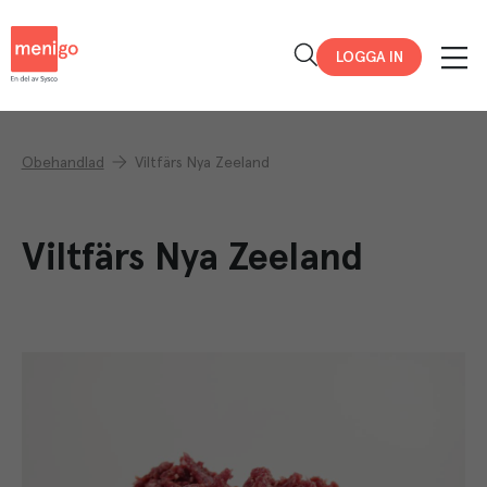
Menigo
LOGGA IN
Obehandlad
Viltfärs Nya Zeeland
Viltfärs Nya Zeeland