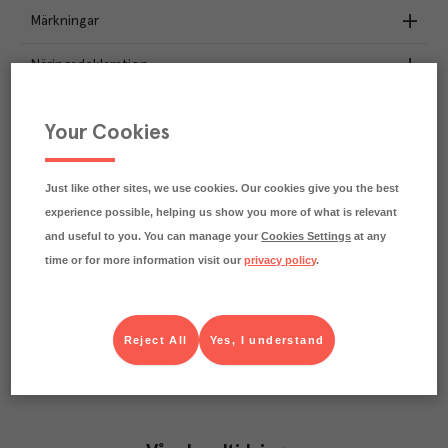
Märkningar
Näringsdeklaration
13.5
kg
Klimatavtryck
Your Cookies
CO₂e/kg
Varje kilo av varan påverkar klimatet motsvarande
utsläppen av 13.5 kg koldioxid.
Just like other sites, we use cookies. Our cookies give you the best
Läs mer om hur vi beräknar klimatavtryck
experience possible, helping us show you more of what is relevant
and useful to you. You can manage your
Cookies Settings
at any
time or for more information visit our
privacy policy
.
Reject All
Yes, I understand