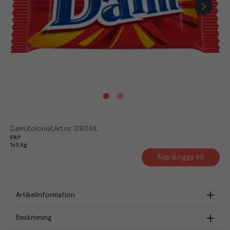
Daim
Kolonial
Art.nr.
128048
FRP
1x3 kg
Köp (Logga in)
Artikelinformation
Beskrivning