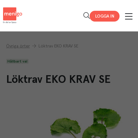
Menigo
LOGGA IN
Övriga örter
Löktrav EKO KRAV SE
Hållbart val
Löktrav EKO KRAV SE