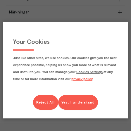
Märkningar
Näringsdeklaration
0.2
kg
Your Cookies
Klimatavtryck
CO₂e/kg
Varje kilo av varan påverkar klimatet motsvarande
utsläppen av 0.2 kg koldioxid.
Just like other sites, we use cookies. Our cookies give you the best
Läs mer om hur vi beräknar klimatavtryck
experience possible, helping us show you more of what is relevant
and useful to you. You can manage your
Cookies Settings
at any
time or for more information visit our
privacy policy
.
Reject All
Yes, I understand