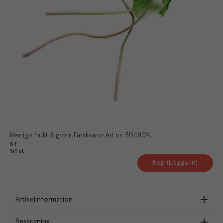
Menigo frukt & grönt
Färskvaror
Art.nr.
304809
ST
1x1 st
Köp (Logga in)
Artikelinformation
Beskrivning