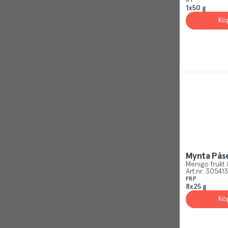
ST
1x50 g
Kö
Mynta Pås
Menigo frukt 
Art.nr.
305413
FRP
8x25 g
Kö