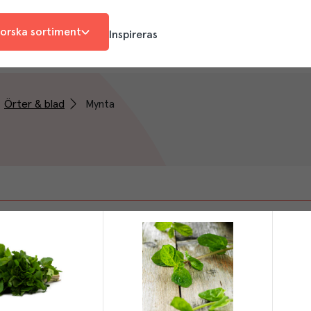
orska sortiment
Inspireras
Örter & blad
Mynta