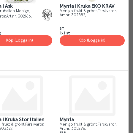
 i Ask
Mynta i Kruka EKO KRAV
Cookies
aruhallen Menigo
Menigo frukt & grönt
Färskvaror
Art.nr.
302882
ror
Art.nr.
302166
Just
like
ST
g
1x1 st
other
Köp (Logga in)
Köp (Logga in)
sites,
we
use
cookies.
Our
cookies
give
you
the
best
experience
 i Kruka Stor Italien
Mynta
possible,
 frukt & grönt
Färskvaror
Menigo frukt & grönt
Färskvaror
helping
303327
Art.nr.
305296