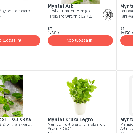
Mynta i Ask
Mynta
& grönt
Färskvaror
Färskvaruhallen Menigo
Färskv
Färskvaror
Art.nr.
302142
Färskva
ST
ST
1x50 g
1x150 
p (Logga in)
Köp (Logga in)
k SE EKO KRAV
Mynta i Kruka Legro
Mynta
& grönt
Färskvaror
Menigo frukt & grönt
Färskvaror
Menigo
Art.nr.
716634
Art.nr.