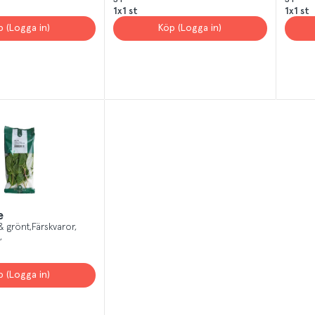
ST
ST
1x1 st
1x1 st
p (Logga in)
Köp (Logga in)
e
& grönt
Färskvaror
p (Logga in)