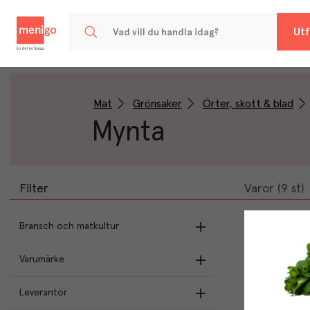
Menigo
Utf
Mat
Grönsaker
Örter, skott & blad
Mynta
Filter
Varor (9 st)
Bransch och matkultur
Varumärke
Italien
Menigos egna varor
(
2
)
Leverantör