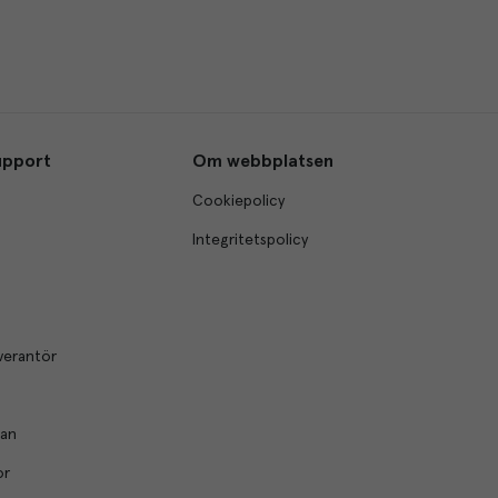
upport
Om webbplatsen
Cookiepolicy
Integritetspolicy
verantör
lan
or