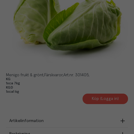
Menigo frukt & grönt
Färskvaror
Art.nr.
301405
KG
1xca 7kg
KGD
1xca1 kg
Köp (Logga in)
Artikelinformation