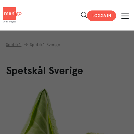
Menigo
LOGGA IN
Spetskål
Spetskål Sverige
Spetskål Sverige