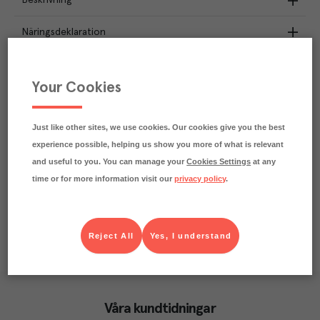
Beskrivning
Näringsdeklaration
0.2
kg
Klimatavtryck
CO₂e/kg
Your Cookies
Varje kilo av varan påverkar klimatet motsvarande
utsläppen av 0.2 kg koldioxid.
Läs mer om hur vi beräknar klimatavtryck
Just like other sites, we use cookies. Our cookies give you the best
experience possible, helping us show you more of what is relevant
and useful to you. You can manage your
Cookies Settings
at any
time or for more information visit our
privacy policy
.
Reject All
Yes, I understand
Våra kundtidningar