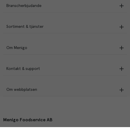
Branscherbjudande
Sortiment & tjänster
Om Menigo
Kontakt & support
Om webbplatsen
Menigo Foodservice AB