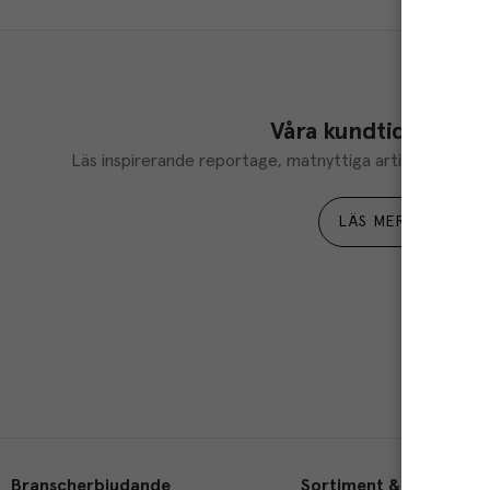
Våra kundtidningar
Läs inspirerande reportage, matnyttiga artiklar och ta d
LÄS MER
Branscherbjudande
Sortiment & tjänster