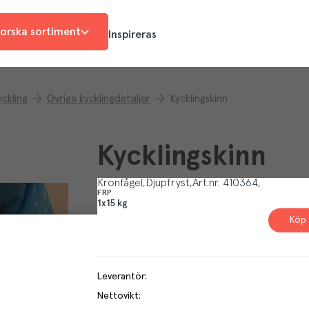
orska sortiment
Inspireras
yckling
Övriga kycklingdetaljer
Kycklingskinn
Kycklingskinn
Kronfågel
Djupfryst
Art.nr.
410364
FRP
1x15 kg
Köp 
Leverantör
:
Nettovikt
: