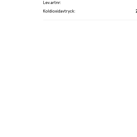
Lev.artnr
:
Koldioxidavtryck
:
je kilo av varan påverkar klimatet motsvarande utsläppen av 2.6 kg
 mer om hur vi beräknar klimatavtryck