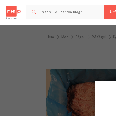
Menigo
Utf
Hem
Mat
Fågel
Rå fågel
K