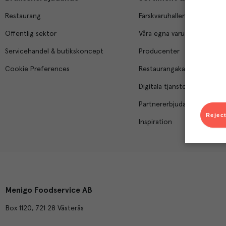
Restaurang
Färskvaruhallen
Offentlig sektor
Våra egna varumärken
Servicehandel & butikskoncept
Producenter
Cookie Preferences
Restaurangakademien
Digitala tjänster
Partnererbjudanden
Reject
Inspiration
Menigo Foodservice AB
Box 1120, 721 28 Västerås