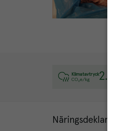
2.6
kg
Var
Klimatavtryck
CO₂e/kg
Läs
Näringsdeklaration