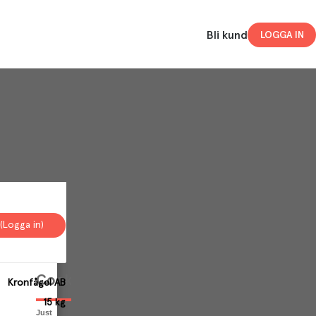
Bli kund
LOGGA IN
(Logga in)
Your
Cookies
Kronfågel AB
15 kg
Just